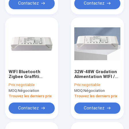
Contactez
Contactez
WIFI Bluetooth
32W-48W Gradation
Zigbee Graffiti
Alimentation WIFI /
Intelligent Drive
Bluetooth / Zigbee
Prix:
negotiable
Prix:
negotiable
Gradation
Graffiti Intelligent
MOQ:
Négociation
MOQ:
Négociation
Alimentation 32W-
Drive
48W
Trouvez les derniers prix
Trouvez les derniers prix
Contactez
Contactez