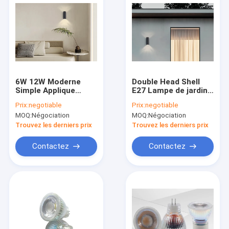
6W 12W Moderne
Double Head Shell
Simple Applique
E27 Lampe de jardin
Murale Extérieure
moderne simple LED
Prix:
negotiable
Prix:
negotiable
LED Étanche Double
étanche
MOQ:
Négociation
MOQ:
Négociation
Tête Shell E27
Trouvez les derniers prix
Trouvez les derniers prix
Contactez
Contactez
Maison
Produits
Au sujet de nous