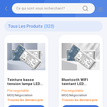
Tous Les Produits
(323)
Teinture basse
Bluetooth WIFI
tension lampe LED
teintant LED
gradation contrôleur
obscurcissant la
Prix:
negotiable
Prix:
negotiable
Bi température de
température de
MOQ:
Négociation
MOQ:
Négociation
couleur Stepless 10A
couleur du
contrôleur 24vdc Bi
Trouvez les derniers prix
Trouvez les derniers prix