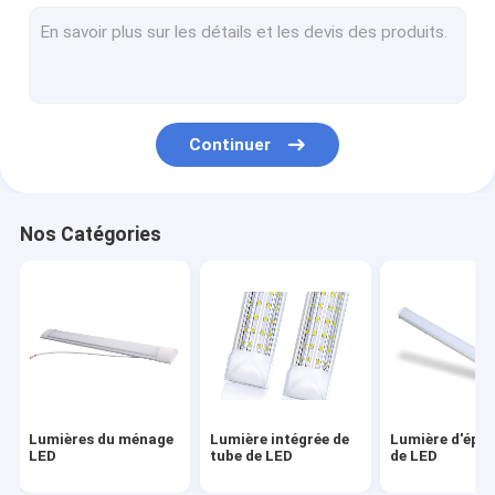
Bande rigide de lumière de LED
Centrale portative
Lumières de LED montées par plafond
Continuer
Lumière à télécommande de fan de plafond
Modules d'éclairage de LED
Nos Catégories
Lumière de LED obscurcissant le commutateur
Ampoule économiseuse d'énergie de LED
Haute lampe de baie de LED
Ampoule UV de LED
Lumières du ménage
Lumière intégrée de
Lumière d'épi 
Lampe de croissance de plantes de LED
LED
tube de LED
de LED