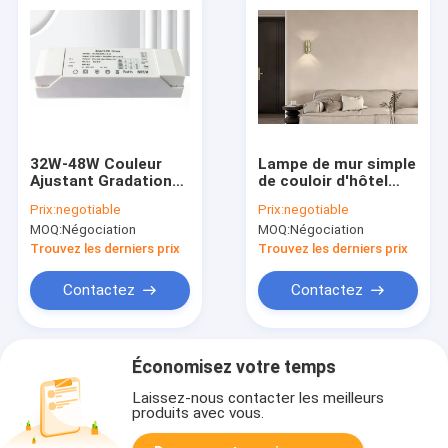
32W-48W Couleur
Lampe de mur simple
Ajustant Gradation
de couloir d'hôtel
Alimentation WIFI /
pour le mur de fond
Prix:
negotiable
Prix:
negotiable
Bluetooth / Zigbee
de salon
MOQ:
Négociation
MOQ:
Négociation
Graffiti
Trouvez les derniers prix
Trouvez les derniers prix
Contactez
Contactez
Économisez votre temps
Laissez-nous contacter les meilleurs
produits avec vous.