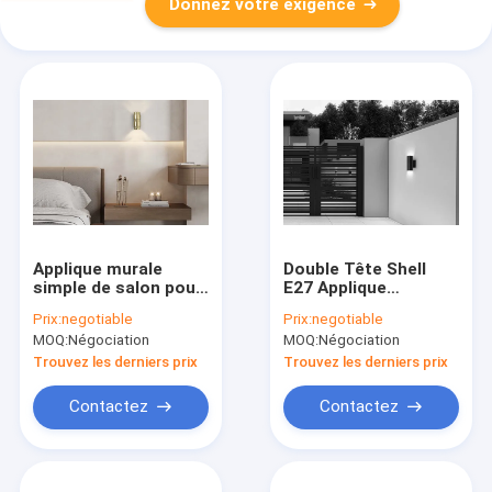
Donnez votre exigence
Applique murale
Double Tête Shell
simple de salon pour
E27 Applique
chambre modèle de
Extérieure LED
Prix:
negotiable
Prix:
negotiable
mur de fond,
Étanche Moderne
MOQ:
Négociation
MOQ:
Négociation
Simple 6w
Trouvez les derniers prix
Trouvez les derniers prix
Contactez
Contactez