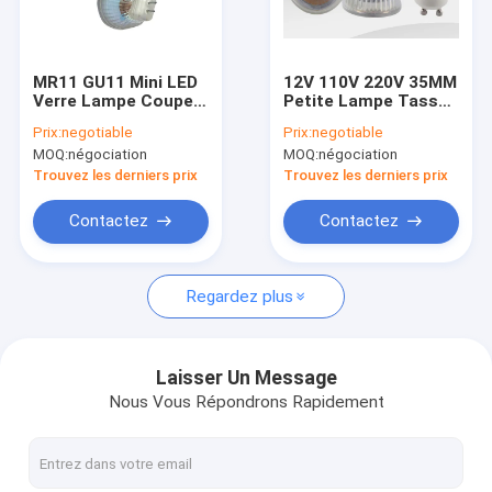
Visite d'usine
Contrôle de qualité
MR11 GU11 Mini LED
12V 110V 220V 35MM
Verre Lampe Coupe
Petite Lampe Tasse
Contactez-nous
12V 110V 220V 35MM
3W COB MR11 GU11
Prix:
negotiable
Prix:
negotiable
3W COB
Mini LED
MOQ:
négociation
MOQ:
négociation
Nouvelles
Trouvez les derniers prix
Trouvez les derniers prix
Cas
Contactez
Contactez
Regardez plus
Lumières du ménage LED
Lumière intégrée de tube de LED
Laisser Un Message
Nous Vous Répondrons Rapidement
Lumière d'épi de maïs de LED
Lumières de bande flexibles de LED