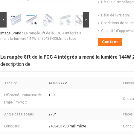
Détails d'emballage:
Délai de livraison:
Conditions de paiem
Capacité d'approvis
Image Grand :
La rangée 8ft de la FCC 4 intégrés a
mené la lumière 144W 2435*31*33Mm de tube
Contact
La rangée 8ft de la FCC 4 intégrés a mené la lumière 144
description de
Tension:
AC85-277V
Puissa
Efficacité lumineuse de
100
Couver
lampe (lm/w) ::
Angle de faisceau:
270°
Puces 
Longueur:
2435x31x33 millimètre
Conduct