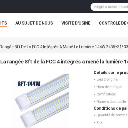
ITS
AU SUJET DE NOUS
VISITE D'USINE
CONTRÔLE DE 
 Rangée 8ft De La FCC 4 Intégrés A Mené La Lumière 144W 2435*31*
La rangée 8ft de la FCC 4 intégrés a mené la lumièr
Détails sur le prod
Lieu d'origine:
Nom de marque:
Certification:
Numéro de modèle:
Conditions de pai
Quantité de comma
Prix: