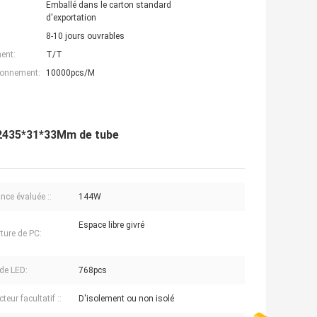
Emballé dans le carton standard
d'exportation
8-10 jours ouvrables
ent:
T/T
ionnement:
10000pcs/M
W 2435*31*33Mm de tube
nce évaluée ::
144W
Espace libre givré
ture de PC:
de LED:
768pcs
eur facultatif ::
D'isolement ou non isolé