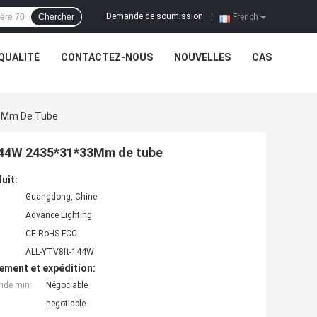
Demande de soumission
Chercher
|
French
QUALITÉ
CONTACTEZ-NOUS
NOUVELLES
CAS
33Mm De Tube
e 144W 2435*31*33Mm de tube
uit:
Guangdong, Chine
Advance Lighting
CE RoHS FCC
ALL-YTV8ft-144W
ement et expédition:
nde min:
Négociable
negotiable