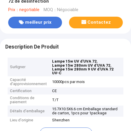
72 de désinfection
Prix：negotiable
MOQ：Négociable
meilleur prix
Contactez
Description De Produit
,
Lampe 15w UV d'UVA 72
,
Lampe 15w 280nm UV d'UVA 72
Surligner
Lampe 15w 280nm 9 UV d'UVA 72
UV-C
Capacité
10000pcs par mois
d'approvisionnement
Certification
CE
Conditions de
T/T
paiement
15.7X10.5X6.6 cm Emballage standard
Détails d'emballage
de carton, 1pcs pour 1package
Lieu d'origine
Shenzhen