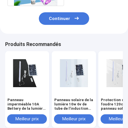
Continuer
Produits Recommandés
Panneau
Panneau solaire de la
Protection con
imperméable 10A
lumière 10w 6v de
foudre 120cm
Bettery de la lumière
tube de l'induction
panneau solair
35x35cm de tube de
60cm LED de corps
lumière fluore
panneau solaire de
humain extérieur
10A panneau
Meilleur prix
Meilleur prix
Meilleur p
90cm