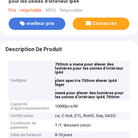
pour les usines d'intérieur Ip44
Prix：negotiable
MOQ：Négociable
meilleur prix
Contactez
Description De Produit
700nm a mené pour élever des
lumières pour les usines d'intérieur
Ip44
,
Surligner
plein spectre 700nm élever Ip44
léger
,
mené pour élever des lumières pour
les usines d'intérieur Ip44 700nm
Capacité
10000pcs/M
d'approvisionnement
Certification
ce, C-tick, ETL, RoHS, Saa, SASO
Conditions de
T/T, Western Union
paiement
Délai de livraison
8-10 jours