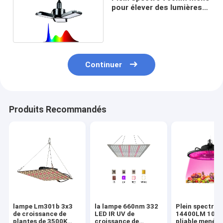
pour élever des lumières
pour les usines d'intérieur
Ip44
Continuer
Produits Recommandés
lampe Lm301b 3x3
la lampe 660nm 332
Plein spectre
de croissance de
LED IR UV de
14400LM 100
plantes de 3500K
croissance de
pliable mené p