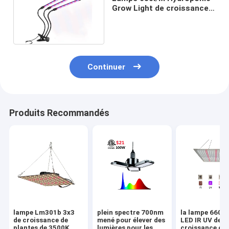
Grow Light de croissance
de plantes de 27W LED
35*12*9CM
Continuer
Produits Recommandés
lampe Lm301b 3x3
plein spectre 700nm
la lampe 660n
de croissance de
mené pour élever des
LED IR UV de
plantes de 3500K
lumières pour les
croissance de