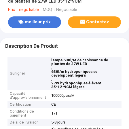
de plantes de 27W LED 35*12*9CM
Prix：negotiable
MOQ：Négociable
meilleur prix
Contactez
Description De Produit
lampe 630l/M de croissance de
plantes de 27W LED
,
630l/m hydroponiques se
Surligner
développent légers
,
27W hydroponiques élèvent
35*12*9CM légers
Capacité
100000pcs/M
d'approvisionnement
Certification
CE
Conditions de
T/T
paiement
Délai de livraison
5-8 jours