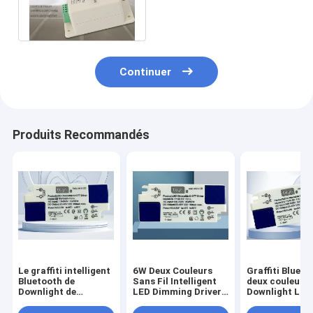
plastique DC12v 8a LED de
la CE
Continuer
Produits Recommandés
Le graffiti intelligent
6W Deux Couleurs
Graffiti Blueto
Bluetooth de
Sans Fil Intelligent
deux couleurs
Downlight de
LED Dimming Driver
Downlight LED
conducteur de
Downlight Graffiti
gradation pilo
Dimmable de LED
Bluetooth
sans fil intelli