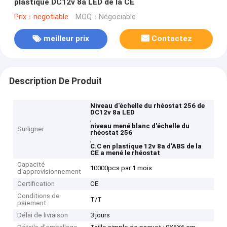
plastique DC12v 8a LED de la CE
Prix：negotiable
MOQ：Négociable
meilleur prix
Contactez
Description De Produit
Niveau d'échelle du rhéostat 256 de
DC12v 8a LED
,
niveau mené blanc d'échelle du
Surligner
rhéostat 256
,
C.C en plastique 12v 8a d'ABS de la
CE a mené le rhéostat
Capacité
10000pcs par 1 mois
d'approvisionnement
Certification
CE
Conditions de
T/T
paiement
Délai de livraison
3 jours