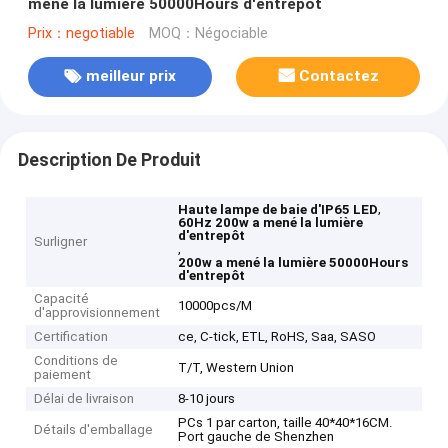
mené la lumière 50000Hours d'entrepôt
Prix：negotiable
MOQ：Négociable
meilleur prix
Contactez
Description De Produit
,
Haute lampe de baie d'IP65 LED
60Hz 200w a mené la lumière
d'entrepôt
Surligner
,
200w a mené la lumière 50000Hours
d'entrepôt
Capacité
10000pcs/M
d'approvisionnement
Certification
ce, C-tick, ETL, RoHS, Saa, SASO
Conditions de
T/T, Western Union
paiement
Délai de livraison
8-10 jours
PCs 1 par carton, taille 40*40*16CM.
Détails d'emballage
Port gauche de Shenzhen