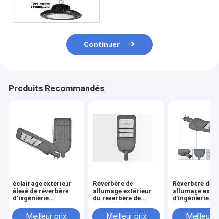
d'entrepôt
Continuer
Produits Recommandés
éclairage extérieur
Réverbère de
Réverbère de
élevé de réverbère
allumage extérieur
allumage extér
d'ingénierie
du réverbère de
d'ingénierie
municipale de lampe
module de LED haut
municipale de
de 100w 200w 300w
Polonais 100w 200w
de poteau du
Meilleur prix
Meilleur prix
Meilleur p