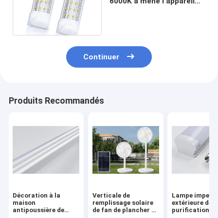
6000K a mené l'appareil
d'éclairage T8 4FT de
tube 144 watts
Continuer
Produits Recommandés
Décoration à la
Verticale de
Lampe imperm
maison
remplissage solaire
extérieure de
antipoussière de
de fan de plancher de
purification de
lampe imperméable
la batterie au lithium
éclairage à la