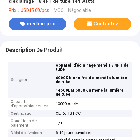
d'éclairage T8 4FT de tube 144 watts
Prix：USD15.00/pcs
MOQ：Négociable
meilleur prix
Contactez
Description De Produit
Appareil d'éclairage mené T8 4FT de
tube
,
6000K blanc froid a mené la lumière
Surligner
de tube
,
14500LM 6000K a mené la lumière
de tube
Capacité
10000pcs/M
d'approvisionnement
Certification
CE RoHS FCC
Conditions de
T/T
paiement
Délai de livraison
8-10 jours ouvrables