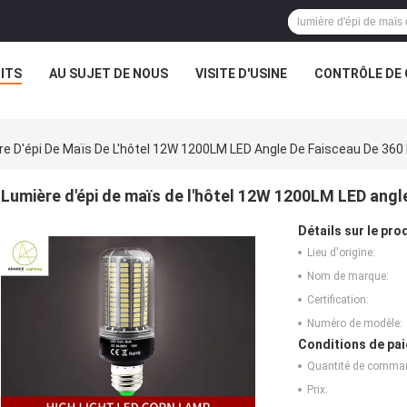
ITS
AU SUJET DE NOUS
VISITE D'USINE
CONTRÔLE DE 
re D'épi De Maïs De L'hôtel 12W 1200LM LED Angle De Faisceau De 360
Lumière d'épi de maïs de l'hôtel 12W 1200LM LED angl
Détails sur le prod
Lieu d'origine:
Nom de marque:
Certification:
Numéro de modèle:
Conditions de pai
Quantité de comma
Prix: