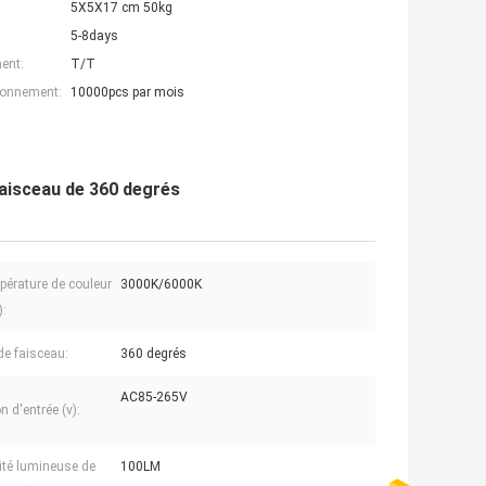
5X5X17 cm 50kg
5-8days
ent:
T/T
ionnement:
10000pcs par mois
faisceau de 360 degrés
pérature de couleur
3000K/6000K
):
de faisceau:
360 degrés
AC85-265V
 d'entrée (v):
cité lumineuse de
100LM