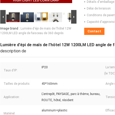
Détails d'emballage:
Délai de livraison:
Conditions de paiem
Capacité d'approvis
Image Grand :
Lumière d'épi de maïs de l'hôtel 12W
Contact
1200LM LED angle de faisceau de 360 degrés
Lumière d'épi de maïs de l'hôtel 12W 1200LM LED angle de 
description de
IP20
La tem
Taux d'IP:
(le TDC
Tailles de produits:
45*160mm
Angle 
L'entrepôt, PAYSAGE, parc à thème, bureau,
Application:
Tension
ROUTE, hôtel, résident
aluminum+plastic
Effica
Matériel: