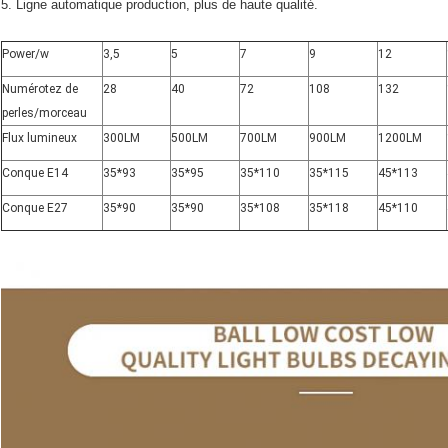
5. Ligne automatique production, plus de haute qualité.
Power/w
3,5
5
7
9
12
Numérotez de
28
40
72
108
132
perles/morceau
Flux lumineux
300LM
500LM
700LM
900LM
1200LM
Conque E14
35*93
35*95
35*110
35*115
45*113
Conque E27
35*90
35*90
35*108
35*118
45*110