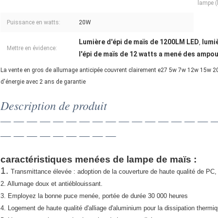
lampe (
Puissance en watts:
20W
Lumière d'épi de maïs de 1200LM LED
lumi
,
Mettre en évidence:
l'épi de maïs de 12 watts a mené des ampo
La vente en gros de allumage anticipée couvrent clairement e27 5w 7w 12w 15
d'énergie avec 2 ans de garantie
Description de produit
— — — — — — — — — — — — — — — — 
— — — — — — — — —
caractéristiques menées de lampe de maïs :
1.
Transmittance élevée : adoption de la couverture de haute qualité de PC,
2. Allumage doux et antiéblouissant.
3. Employez la bonne puce menée, portée de durée 30 000 heures
4. Logement de haute qualité d'alliage d'aluminium pour la dissipation thermiq