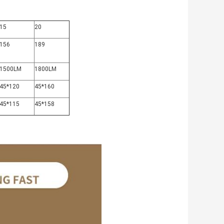
15
20
156
189
1500LM
1800LM
45*120
45*160
45*115
45*158