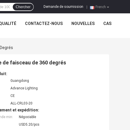
Demande de soumission
Chercher
|
French
QUALITÉ
CONTACTEZ-NOUS
NOUVELLES
CAS
 Degrés
e de faisceau de 360 degrés
uit:
Guangdong
Advance Lighting
CE
ALL-CRL03-20
ement et expédition:
nde min:
Négociable
USD5.20/pcs