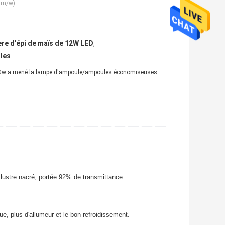
lm/w):
ère d'épi de maïs de 12W LED
,
ules
w 20w a mené la lampe d'ampoule/ampoules économiseuses
— — — — — — — — — — — — —
 lustre nacré, portée 92% de transmittance
ue, plus d'allumeur et le bon refroidissement.