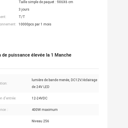
Taille simple de paquet : 9X6X6 cm
3 jours
ent:
T/T
ionnement:
10000pcs par 1 mois
de puissance élevée la 1 Manche
lumière de bande menée, DC12V/éclairage
tion:
de 24V LED
n d'entrée:
12-24VDC
nce ::
400W maximum
Niveau 256