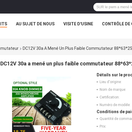
ITS
AU SUJET DE NOUS
VISITE D'USINE
CONTRÔLE DE 
mmutateur
DC12V 30a A Mené Un Plus Faible Commutateur 88*63*2
DC12V 30a a mené un plus faible commutateur 88*63*
Détails sur le prod
Lieu d'origine:
Nom de marque:
Certification:
Numéro de modèle:
Conditions de pai
Quantité de comma
Prix: