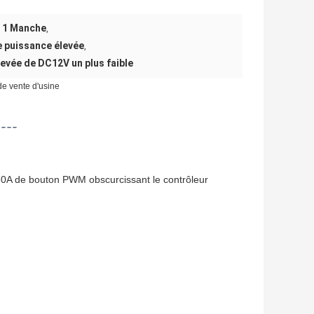
a 1 Manche
,
 puissance élevée
,
vée de DC12V un plus faible
e vente d'usine
----
0A de bouton PWM obscurcissant le contrôleur