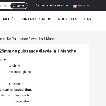
Demande de soumission
Chercher
|
French
QUALITÉ
CONTACTEZ-NOUS
NOUVELLES
CAS
5mm De Puissance Élevée La 1 Manche
25mm de puissance élevée la 1 Manche
uit:
La Chine
Advance Lighting
CE
ALL-MD030
ement et expédition:
nde min:
Négociable
negotiable