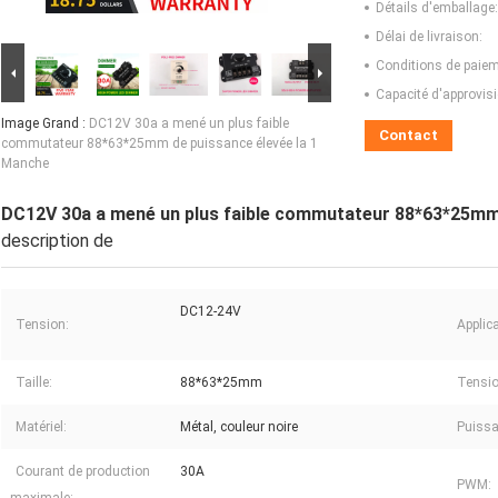
Détails d'emballage:
Délai de livraison:
Conditions de paiem
Capacité d'approvis
Image Grand :
DC12V 30a a mené un plus faible
Contact
commutateur 88*63*25mm de puissance élevée la 1
Manche
DC12V 30a a mené un plus faible commutateur 88*63*25mm 
description de
DC12-24V
Tension:
Applica
Taille:
88*63*25mm
Tensio
Matériel:
Métal, couleur noire
Puissa
Courant de production
30A
PWM: