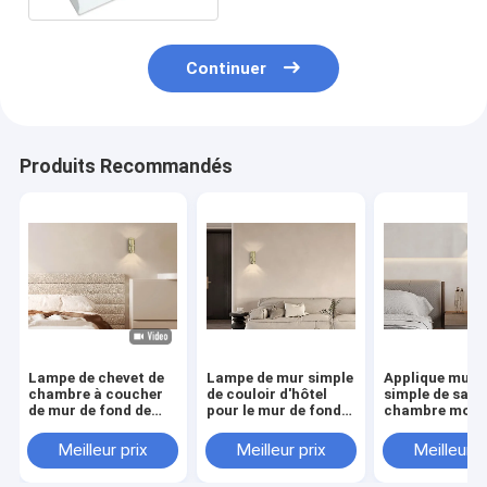
Continuer
Produits Recommandés
Lampe de chevet de
Lampe de mur simple
Applique mura
chambre à coucher
de couloir d'hôtel
simple de salo
de mur de fond de
pour le mur de fond
chambre modè
salon pour le couloir
de salon
mur de fond,
d'hôtel
Meilleur prix
Meilleur prix
Meilleur p