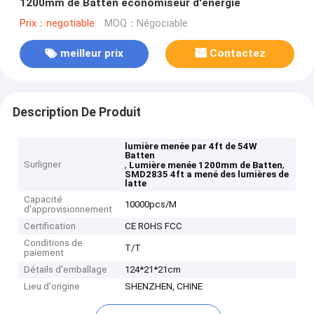
1200mm de Batten économiseur d'énergie
Prix：negotiable
MOQ：Négociable
meilleur prix
Contactez
Description De Produit
lumière menée par 4ft de 54W
Batten
Surligner
,
,
Lumière menée 1200mm de Batten
SMD2835 4ft a mené des lumières de
latte
Capacité
10000pcs/M
d'approvisionnement
Certification
CE ROHS FCC
Conditions de
T/T
paiement
Détails d'emballage
124*21*21cm
Lieu d'origine
SHENZHEN, CHINE