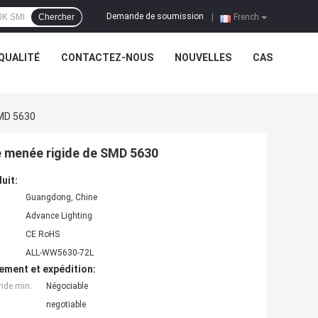
Demande de soumission
Chercher
|
French
QUALITÉ
CONTACTEZ-NOUS
NOUVELLES
CAS
MD 5630
 menée rigide de SMD 5630
uit:
Guangdong, Chine
Advance Lighting
CE RoHS
ALL-WW5630-72L
ement et expédition:
nde min:
Négociable
negotiable