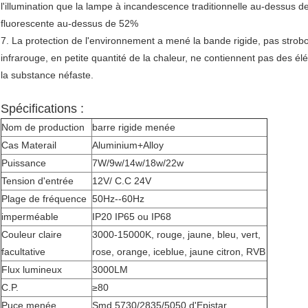
l'illumination que la lampe à incandescence traditionnelle au-dessus 
fluorescente au-dessus de 52%
7. La protection de l'environnement a mené la bande rigide, pas strob
infrarouge, en petite quantité de la chaleur, ne contiennent pas des él
la substance néfaste.
Spécifications :
Nom de production
barre rigide menée
Cas Materail
Aluminium+Alloy
Puissance
7W/9w/14w/18w/22w
Tension d'entrée
12V/ C.C 24V
Plage de fréquence
50Hz--60Hz
imperméable
IP20 IP65 ou IP68
Couleur claire
3000-15000K, rouge, jaune, bleu, vert,
facultative
rose, orange, iceblue, jaune citron, RVB
Flux lumineux
3000LM
C.P.
≥80
Puce menée
Smd 5730/2835/5050 d'Epistar