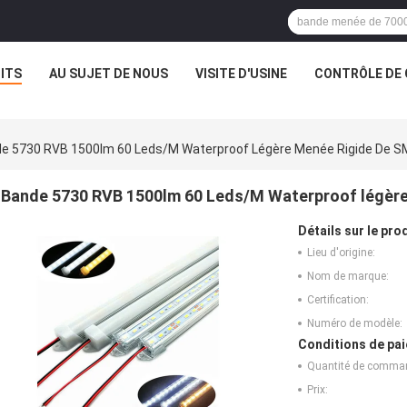
ITS
AU SUJET DE NOUS
VISITE D'USINE
CONTRÔLE DE 
e 5730 RVB 1500lm 60 Leds/M Waterproof Légère Menée Rigide De S
Bande 5730 RVB 1500lm 60 Leds/M Waterproof légère
Détails sur le prod
Lieu d'origine:
Nom de marque:
Certification:
Numéro de modèle:
Conditions de pai
Quantité de comma
Prix: