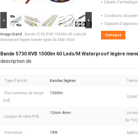
Détails d'emballage:
Conditions de paiem
Capacité d'approvis
Image Grand :
Bande 5730 RVB 1500lm 60 Leds/M
Contact
Waterproof légère menée rigide de SMD 5630
Bande 5730 RVB 1500lm 60 Leds/M Waterproof légère mené
description de
Type d'article:
Bandes légères
Tension
Flux lumineux de lampe
1500lm
QUANT
(LM):
12mm 4mm
La tem
Largeur de carte PCB ::
(le TDC
Puissance ::
18W
Applica