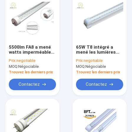
5500lm FA8 a mené
65W T8 intégré a
watts imperméable
mené les lumières
de la garde-robe 90W
menées en forme de
Prix:
negotiable
Prix:
negotiable
de tube des 100 a
V de magasin de la
MOQ:
Négociable
MOQ:
Négociable
mené la lumière de
lumière 7000lm de
tube
tube
Trouvez les derniers prix
Trouvez les derniers prix
Contactez
Contactez
Maison
Produits
Au sujet de nous