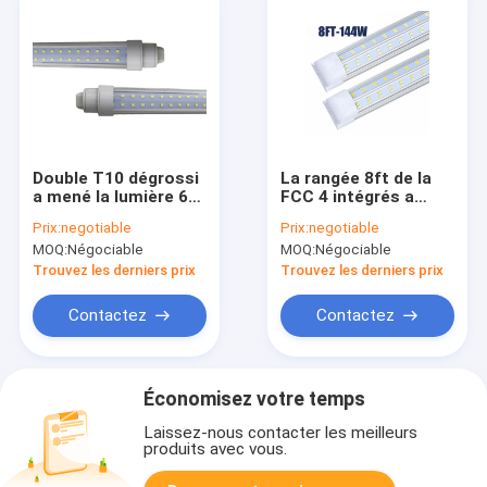
Double T10 dégrossi
La rangée 8ft de la
a mené la lumière 6ft
FCC 4 intégrés a
Pin Led Tube simple
mené la lumière
Prix:
negotiable
Prix:
negotiable
60W de tube
144W 2435*31*33Mm
MOQ:
Négociable
MOQ:
Négociable
de tube
Trouvez les derniers prix
Trouvez les derniers prix
Contactez
Contactez
Économisez votre temps
Laissez-nous contacter les meilleurs
produits avec vous.