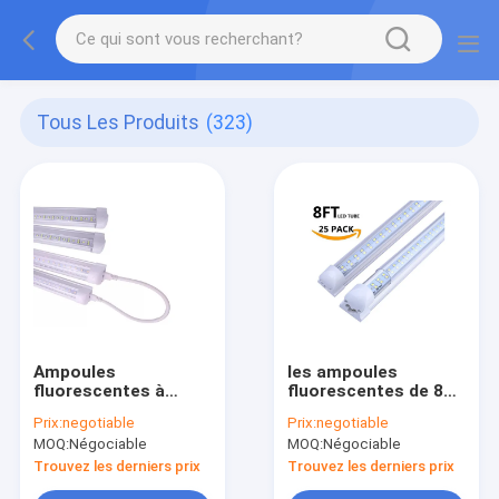
Tous Les Produits
(323)
Ampoules
les ampoules
fluorescentes à
fluorescentes de 8
haute production de
pieds 120W
Prix:
negotiable
Prix:
negotiable
8 pi T8
choisissent Pin FA8
MOQ:
Négociable
MOQ:
Négociable
Trouvez les derniers prix
Trouvez les derniers prix