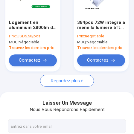
Visite d'usine
Contrôle de qualité
Logement en
384pcs 72W intégré a
aluminium 2800lm de
mené la lumière 5ft
Contactez-nous
lumière d'IP44 1.2M
de tube que la forme
Prix:
USD5.50/pcs
Prix:
negotiable
2.4M Integrated Led
de v T8 a mené le
MOQ:
Négociable
MOQ:
Négociable
Tube
tube 1500mm
Nouvelles
Trouvez les derniers prix
Trouvez les derniers prix
Cas
Contactez
Contactez
Regardez plus
Lumières du ménage LED
Lumière intégrée de tube de LED
Laisser Un Message
Nous Vous Répondrons Rapidement
Lumière d'épi de maïs de LED
Lumières de bande flexibles de LED