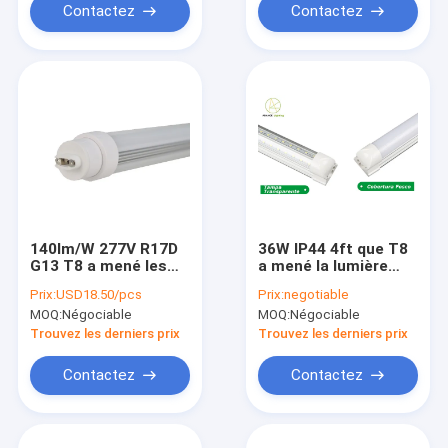
Contactez
Contactez
140lm/W 277V R17D
36W IP44 4ft que T8
G13 T8 a mené les
a mené la lumière
ampoules
4000lm de tube a
Prix:
USD18.50/pcs
Prix:
negotiable
fluorescentes du
mené l'intense
MOQ:
Négociable
MOQ:
Négociable
tube 3500lm T12
luminosité intégré du
tube T8
Trouvez les derniers prix
Trouvez les derniers prix
Contactez
Contactez