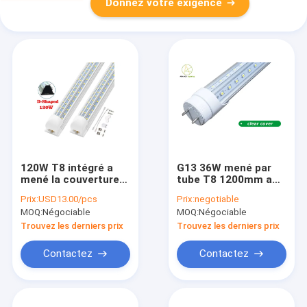
Donnez votre exigence
120W T8 intégré a
G13 36W mené par
mené la couverture
tube T8 1200mm a
de PC givrée par 6ft
intégré le tube mené
Prix:
USD13.00/pcs
Prix:
negotiable
de lumière de tube de
allume 4 pieds 36
MOQ:
Négociable
MOQ:
Négociable
rendement optimum
watts
Trouvez les derniers prix
Trouvez les derniers prix
Contactez
Contactez