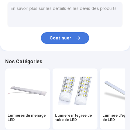
Bande rigide de lumière de LED
Centrale portative
Lumières de LED montées par plafond
Continuer
Lumière à télécommande de fan de plafond
Modules d'éclairage de LED
Nos Catégories
Lumière de LED obscurcissant le commutateur
Ampoule économiseuse d'énergie de LED
Haute lampe de baie de LED
Ampoule UV de LED
Lumières du ménage
Lumière intégrée de
Lumière d'épi 
Lampe de croissance de plantes de LED
LED
tube de LED
de LED