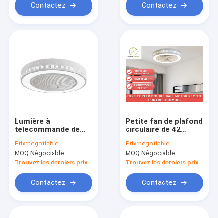
Contactez
Contactez
Lumière à
Petite fan de plafond
télécommande de
circulaire de 42
fan de plafond de
pouces avec 36W*2
Prix:
negotiable
Prix:
negotiable
lame d'ABS
léger 60*60*28cm
MOQ:
Négociable
MOQ:
Négociable
Trouvez les derniers prix
Trouvez les derniers prix
Contactez
Contactez