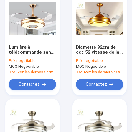
Lumière à
Diamètre 92cm de
télécommande sans
ccc 52 vitesse de la
lame 48W 72W de fan
lumière 3 de fan de
Prix:
negotiable
Prix:
negotiable
de plafond de 4
plafond de pouce
MOQ:
Négociable
MOQ:
Négociable
lames
avec la fonction
inverse
Trouvez les derniers prix
Trouvez les derniers prix
Contactez
Contactez
Maison
Produits
Au sujet de nous