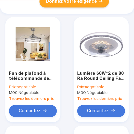
Donnez votre exigence
Fan de plafond à
Lumière 60W*2 de 80
télécommande de
Ra Round Ceiling Fan
lame de pliage d'OEM
With Dimmable durée
Prix:
negotiable
Prix:
negotiable
de lumière de fan de
de vie de 5 ans
MOQ:
Négociable
MOQ:
Négociable
plafond de 3 vitesses
Trouvez les derniers prix
Trouvez les derniers prix
Contactez
Contactez