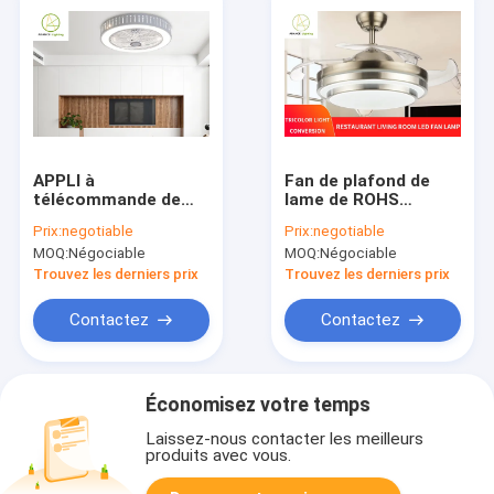
APPLI à
Fan de plafond de
télécommande de
lame de ROHS
fantaisie Conrtol de
Dimmable 4 avec la
Prix:
negotiable
Prix:
negotiable
la lumière 42W*2 de
couleur 72W 3 légère
MOQ:
Négociable
MOQ:
Négociable
fan de plafond
80lm/W
Trouvez les derniers prix
Trouvez les derniers prix
Contactez
Contactez
Économisez votre temps
Laissez-nous contacter les meilleurs
produits avec vous.