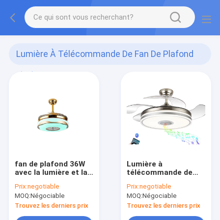
Lumière À Télécommande De Fan De Plafond
(21)
fan de plafond 36W
Lumière à
avec la lumière et la
télécommande de
musique
fan de plafond de 6
Prix:
negotiable
Prix:
negotiable
vitesses
MOQ:
Négociable
MOQ:
Négociable
Trouvez les derniers prix
Trouvez les derniers prix