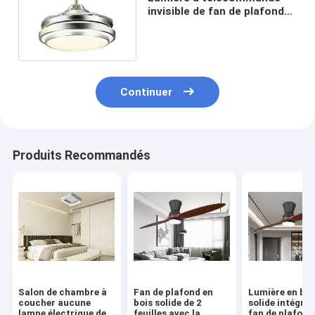
invisible de fan de plafond
de forme acrylique avec la
lame 50Hz d'ABS
Continuer
Produits Recommandés
Salon de chambre à
Fan de plafond en
Lumière en boi
coucher aucune
bois solide de 2
solide intégrée
lampe électrique de
feuilles avec la
fan de plafond