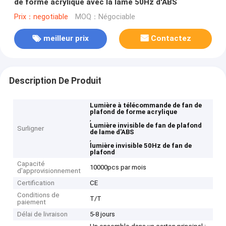
de forme acrylique avec la lame 50Hz d'ABS
Prix：negotiable
MOQ：Négociable
meilleur prix
Contactez
Description De Produit
Lumière à télécommande de fan de
plafond de forme acrylique
,
Lumière invisible de fan de plafond
Surligner
de lame d'ABS
,
lumière invisible 50Hz de fan de
plafond
Capacité
10000pcs par mois
d'approvisionnement
Certification
CE
Conditions de
T/T
paiement
Délai de livraison
5-8 jours