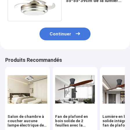
55*55*39cm de la lumière
42 de fan de plafond
d'AC70W
Continuer
Produits Recommandés
Salon de chambre à
Fan de plafond en
Lumière en boi
coucher aucune
bois solide de 2
solide intégrée
lampe électrique de
feuilles avec la
fan de plafond
fan de plafond de
conversion de
deux feuilles p