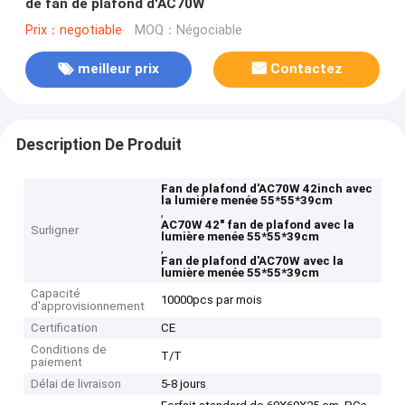
de fan de plafond d'AC70W
Prix：negotiable
MOQ：Négociable
meilleur prix
Contactez
Description De Produit
Fan de plafond d'AC70W 42inch avec
la lumière menée 55*55*39cm
,
AC70W 42" fan de plafond avec la
Surligner
lumière menée 55*55*39cm
,
Fan de plafond d'AC70W avec la
lumière menée 55*55*39cm
Capacité
10000pcs par mois
d'approvisionnement
Certification
CE
Conditions de
T/T
paiement
Délai de livraison
5-8 jours