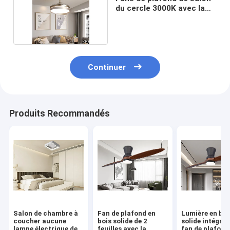
du cercle 3000K avec la
durée de vie des lumières
30000
Continuer
Produits Recommandés
Salon de chambre à
Fan de plafond en
Lumière en boi
coucher aucune
bois solide de 2
solide intégrée
lampe électrique de
feuilles avec la
fan de plafond