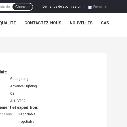
Demande de soumission
Chercher
|
French
QUALITÉ
CONTACTEZ-NOUS
NOUVELLES
CAS
uit:
Guangdong
Advance Lighting
CE
ALL-BT02
ement et expédition:
nde min:
Négociable
negotiable