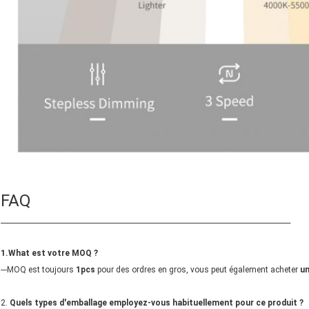
FAQ
____________________________________________________________________________________
1.What est votre MOQ ?
---MOQ est toujours
1pcs
pour des ordres en gros, vous peut également acheter
un
2.
Quels types d'emballage employez-vous habituellement pour ce produit ?