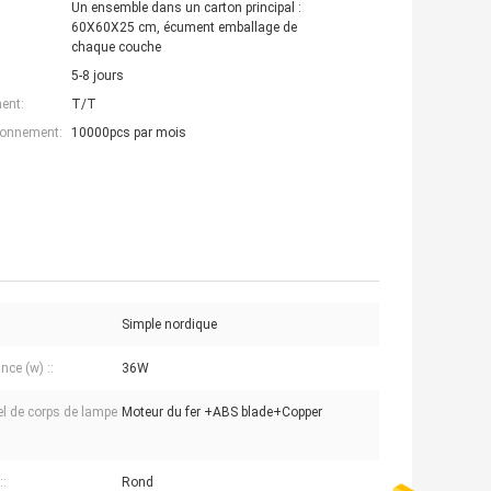
Un ensemble dans un carton principal :
60X60X25 cm, écument emballage de
chaque couche
5-8 jours
ent:
T/T
ionnement:
10000pcs par mois
Simple nordique
nce (w) ::
36W
el de corps de lampe
Moteur du fer +ABS blade+Copper
::
Rond