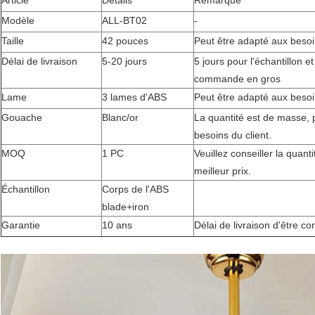
Article
Détails
Remarque
Modèle
ALL-BT02
-
Taille
42 pouces
Peut être adapté aux besoin
Délai de livraison
5-20 jours
5 jours pour l'échantillon e
commande en gros
Lame
3 lames d'ABS
Peut être adapté aux besoin
Gouache
Blanc/or
La quantité est de masse, 
besoins du client.
MOQ
1 PC
Veuillez conseiller la quanti
meilleur prix.
Échantillon
Corps de l'ABS
blade+iron
Garantie
10 ans
Délai de livraison d'être co