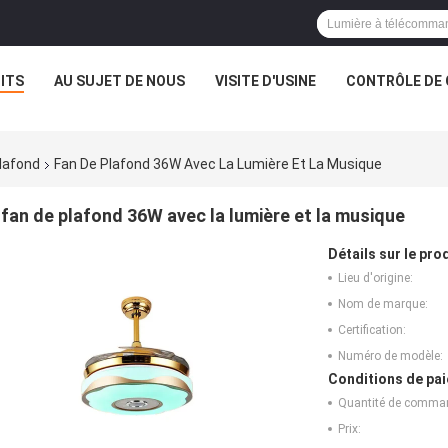
ITS
AU SUJET DE NOUS
VISITE D'USINE
CONTRÔLE DE 
lafond
Fan De Plafond 36W Avec La Lumière Et La Musique
fan de plafond 36W avec la lumière et la musique
Détails sur le prod
Lieu d'origine:
Nom de marque:
Certification:
Numéro de modèle:
Conditions de pai
Quantité de comma
Prix: