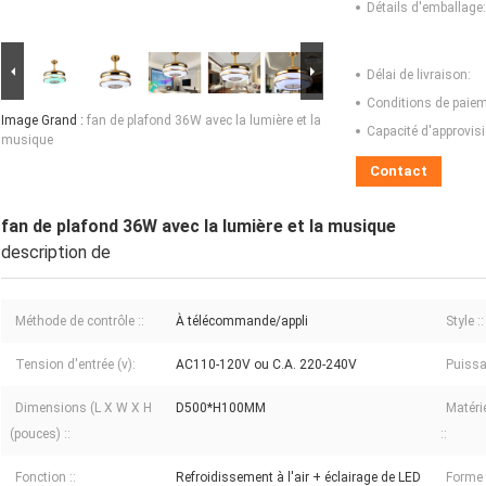
Détails d'emballage:
Délai de livraison:
Conditions de paiem
Image Grand :
fan de plafond 36W avec la lumière et la
Capacité d'approvis
musique
Contact
fan de plafond 36W avec la lumière et la musique
description de
Méthode de contrôle ::
À télécommande/appli
Style ::
Tension d'entrée (v):
AC110-120V ou C.A. 220-240V
Puissa
Dimensions (L X W X H
D500*H100MM
Matéri
(pouces) ::
::
Fonction ::
Refroidissement à l'air + éclairage de LED
Forme 