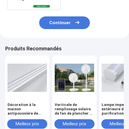
Tube
Continuer
Produits Recommandés
Décoration à la
Verticale de
Lampe imperm
maison
remplissage solaire
extérieure de
antipoussière de
de fan de plancher de
purification de
lampe imperméable
la batterie au lithium
éclairage à la
extérieure de
Ac/Dc12v à
antipoussière 
Meilleur prix
Meilleur prix
Meilleur p
purification de LED
télécommande
décoration et