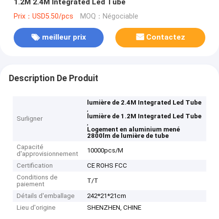
1.2M 2.4M Integrated Led Tube
Prix：USD5.50/pcs
MOQ：Négociable
meilleur prix
Contactez
Description De Produit
lumière de 2.4M Integrated Led Tube
,
lumière de 1.2M Integrated Led Tube
Surligner
,
Logement en aluminium mené
2800lm de lumière de tube
Capacité
10000pcs/M
d'approvisionnement
Certification
CE ROHS FCC
Conditions de
T/T
paiement
Détails d'emballage
242*21*21cm
Lieu d'origine
SHENZHEN, CHINE