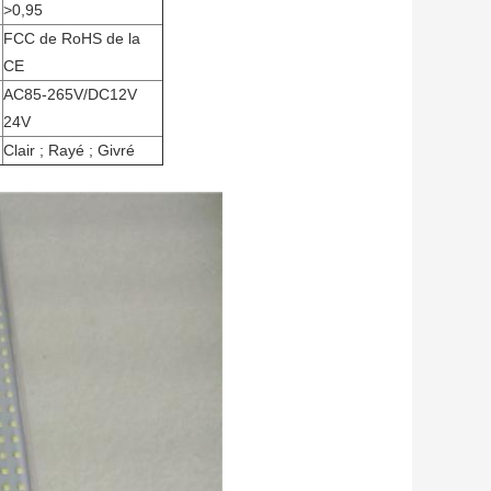
>0,95
FCC de RoHS de la
CE
AC85-265V/DC12V
24V
Clair ; Rayé ; Givré