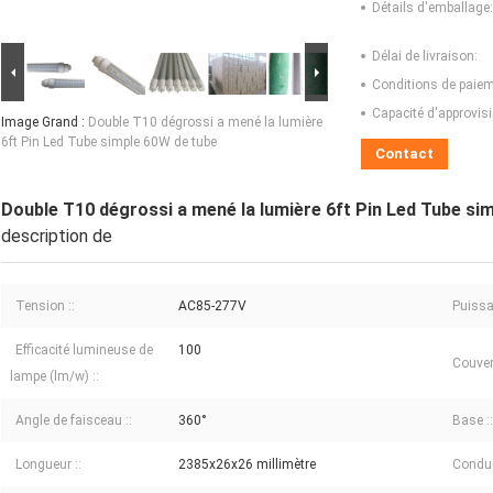
Détails d'emballage:
Délai de livraison:
Conditions de paiem
Capacité d'approvis
Image Grand :
Double T10 dégrossi a mené la lumière
6ft Pin Led Tube simple 60W de tube
Contact
Double T10 dégrossi a mené la lumière 6ft Pin Led Tube si
description de
Tension ::
AC85-277V
Puissa
Efficacité lumineuse de
100
Couver
lampe (lm/w) ::
Angle de faisceau ::
360°
Base ::
Longueur ::
2385x26x26 millimètre
Conduct