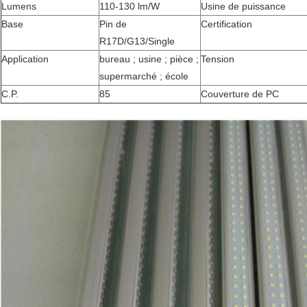
Lumens
110-130 lm/W
Usine de puissance
Base
Pin de
Certification
R17D/G13/Single
Application
bureau ; usine ; pièce ;
Tension
supermarché ; école
C.P.
85
Couverture de PC