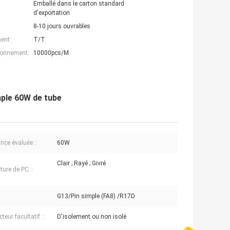
Emballé dans le carton standard
d'exportation
8-10 jours ouvrables
ent:
T/T
ionnement:
10000pcs/M
mple 60W de tube
nce évaluée ::
60W
Clair ; Rayé ; Givré
ture de PC ::
G13/Pin simple (FA8) /R17D
eur facultatif ::
D'isolement ou non isolé