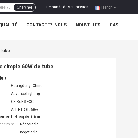
Demande de soumission
Chercher
|
French
QUALITÉ
CONTACTEZ-NOUS
NOUVELLES
CAS
 Tube
be simple 60W de tube
uit:
Guangdong, Chine
Advance Lighting
CE RoHS FCC
ALL-FTD8ft-60w
ement et expédition:
nde min:
Négociable
negotiable