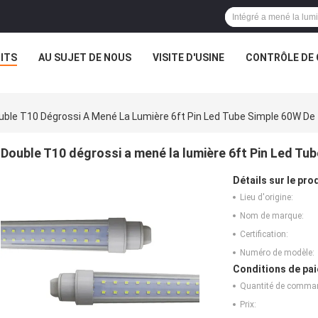
ITS
AU SUJET DE NOUS
VISITE D'USINE
CONTRÔLE DE 
uble T10 Dégrossi A Mené La Lumière 6ft Pin Led Tube Simple 60W De
Double T10 dégrossi a mené la lumière 6ft Pin Led Tu
Détails sur le prod
Lieu d'origine:
Nom de marque:
Certification:
Numéro de modèle:
Conditions de pai
Quantité de comma
Prix: