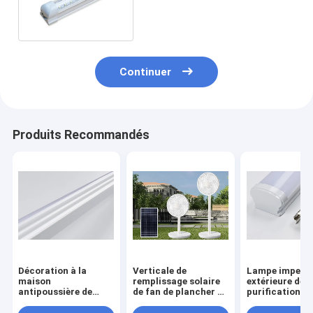
de V de magasin de la
lumière 7000lm de tube
Continuer
Produits Recommandés
Décoration à la
Verticale de
Lampe imperm
maison
remplissage solaire
extérieure de
antipoussière de
de fan de plancher de
purification de
lampe imperméable
la batterie au lithium
éclairage à la
extérieure de
Ac/Dc12v à
antipoussière 