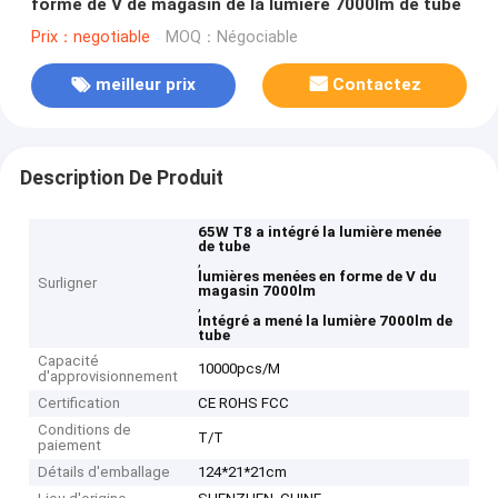
forme de V de magasin de la lumière 7000lm de tube
Prix：negotiable
MOQ：Négociable
meilleur prix
Contactez
Description De Produit
65W T8 a intégré la lumière menée
de tube
,
lumières menées en forme de V du
Surligner
magasin 7000lm
,
Intégré a mené la lumière 7000lm de
tube
Capacité
10000pcs/M
d'approvisionnement
Certification
CE ROHS FCC
Conditions de
T/T
paiement
Détails d'emballage
124*21*21cm