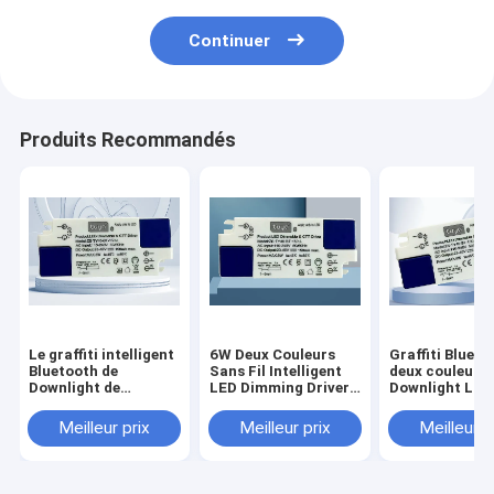
Continuer
Produits Recommandés
Le graffiti intelligent
6W Deux Couleurs
Graffiti Blueto
Bluetooth de
Sans Fil Intelligent
deux couleurs
Downlight de
LED Dimming Driver
Downlight LED
conducteur de
Downlight Graffiti
gradation pilo
Dimmable de LED
Bluetooth
sans fil intelli
Meilleur prix
Meilleur prix
Meilleur p
sans fil bicolore