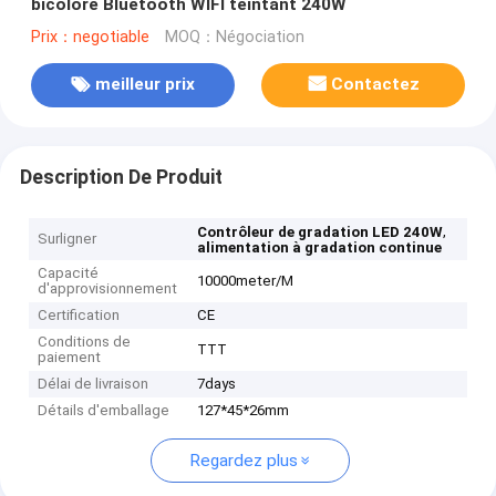
bicolore Bluetooth WIFI teintant 240W
Prix：negotiable
MOQ：Négociation
meilleur prix
Contactez
Description De Produit
,
Contrôleur de gradation LED 240W
Surligner
alimentation à gradation continue
Capacité
10000meter/M
d'approvisionnement
Certification
CE
Conditions de
TTT
paiement
Délai de livraison
7days
Détails d'emballage
127*45*26mm
Regardez plus