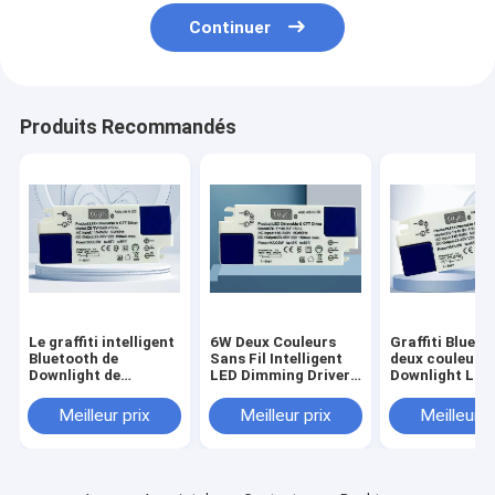
Continuer
Produits Recommandés
Le graffiti intelligent
6W Deux Couleurs
Graffiti Blueto
Bluetooth de
Sans Fil Intelligent
deux couleurs
Downlight de
LED Dimming Driver
Downlight LED
conducteur de
Downlight Graffiti
gradation pilo
Dimmable de LED
Bluetooth
sans fil intelli
Meilleur prix
Meilleur prix
Meilleur p
sans fil bicolore