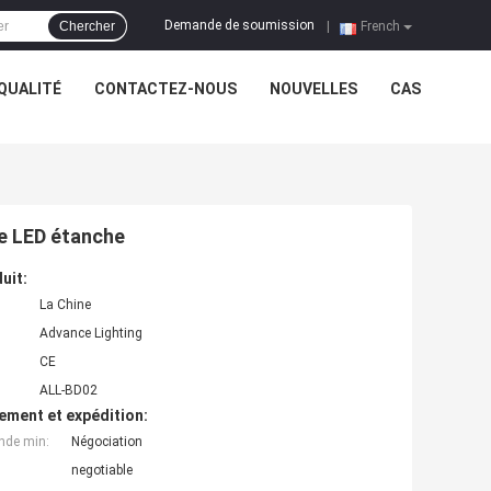
Demande de soumission
Chercher
|
French
QUALITÉ
CONTACTEZ-NOUS
NOUVELLES
CAS
le LED étanche
uit:
La Chine
Advance Lighting
CE
ALL-BD02
ement et expédition:
nde min:
Négociation
negotiable