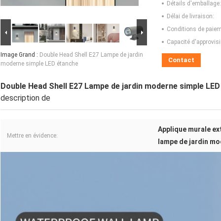
Détails d'emballage:
Délai de livraison:
Conditions de paiem
Capacité d'approvis
Image Grand :
Double Head Shell E27 Lampe de jardin
Contact
moderne simple LED étanche
Double Head Shell E27 Lampe de jardin moderne simple LED
description de
Applique murale ex
Mettre en évidence:
lampe de jardin mo