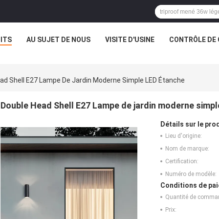
ITS
AU SUJET DE NOUS
VISITE D'USINE
CONTRÔLE DE 
ad Shell E27 Lampe De Jardin Moderne Simple LED Étanche
Double Head Shell E27 Lampe de jardin moderne simp
Détails sur le prod
Lieu d'origine:
Nom de marque:
Certification:
Numéro de modèle:
Conditions de pai
Quantité de comma
Prix: