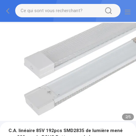
2
/
5
C.A. linéaire 85V 192pcs SMD2835 de lumière mené