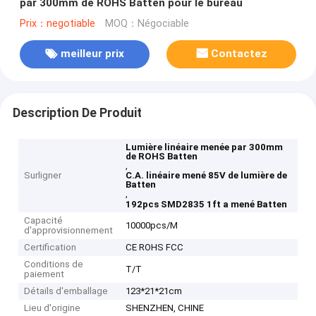
par 300mm de ROHS Batten pour le bureau
Prix：negotiable
MOQ：Négociable
meilleur prix
Contactez
Description De Produit
Lumière linéaire menée par 300mm
de ROHS Batten
,
Surligner
C.A. linéaire mené 85V de lumière de
Batten
,
192pcs SMD2835 1ft a mené Batten
Capacité
10000pcs/M
d'approvisionnement
Certification
CE ROHS FCC
Conditions de
T/T
paiement
Détails d'emballage
123*21*21cm
Lieu d'origine
SHENZHEN, CHINE