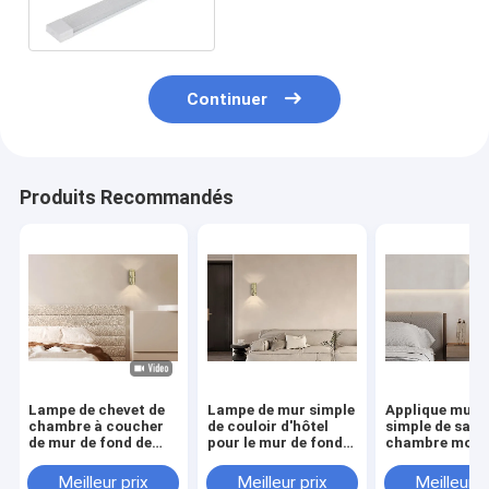
pour le bureau
Continuer
Produits Recommandés
Lampe de chevet de
Lampe de mur simple
Applique mura
chambre à coucher
de couloir d'hôtel
simple de salo
de mur de fond de
pour le mur de fond
chambre modè
salon pour le couloir
de salon
mur de fond,
d'hôtel
Meilleur prix
Meilleur prix
Meilleur p