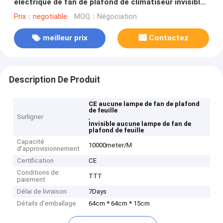
électrique de fan de plafond de climatiseur invisible
de lampe de fan de plafond de feuille
Prix：negotiable
MOQ：Négociation
meilleur prix
Contactez
Description De Produit
CE aucune lampe de fan de plafond
de feuille
Surligner
,
Invisible aucune lampe de fan de
plafond de feuille
Capacité
10000meter/M
d'approvisionnement
Certification
CE
Conditions de
TTT
paiement
Délai de livraison
7Days
Détails d'emballage
64cm * 64cm * 15cm