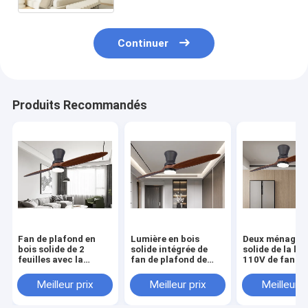
plafond de feuille
Continuer
Produits Recommandés
Fan de plafond en
Lumière en bois
Deux ménage e
bois solide de 2
solide intégrée de
solide de la la
feuilles avec la
fan de plafond de
110V de fan de
conversion de
deux feuilles pour le
intégré par pl
fréquence légère
salon
de feuille
Meilleur prix
Meilleur prix
Meilleur p
110V