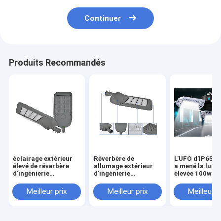
Continuer
Produits Recommandés
éclairage extérieur
Réverbère de
L'UFO d'IP65 2
élevé de réverbère
allumage extérieur
a mené la lumi
d'ingénierie
d'ingénierie
élevée 100w de
municipale de lampe
municipale de lampe
angle de faisc
de 100w 200w 300w
de poteau du
360 degrés
Meilleur prix
Meilleur prix
Meilleur p
Polonais
réverbère de module
de LED
100w200w300w haut