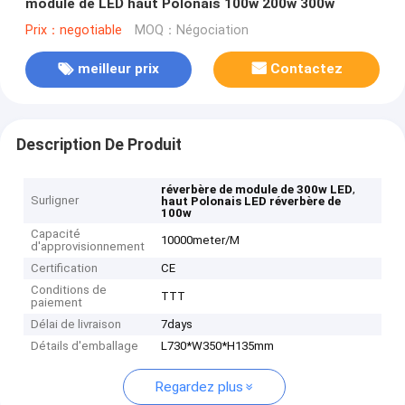
module de LED haut Polonais 100w 200w 300w
Prix：negotiable
MOQ：Négociation
meilleur prix
Contactez
Description De Produit
,
réverbère de module de 300w LED
Surligner
haut Polonais LED réverbère de
100w
Capacité
10000meter/M
d'approvisionnement
Certification
CE
Conditions de
TTT
paiement
Délai de livraison
7days
Détails d'emballage
L730*W350*H135mm
Regardez plus