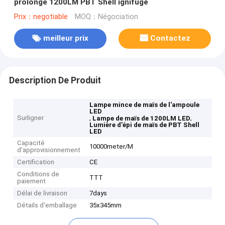
prolongé 1200LM PBT Shell ignifuge
Prix：negotiable
MOQ：Négociation
meilleur prix
Contactez
Description De Produit
Lampe mince de maïs de l'ampoule
LED
Surligner
,
,
Lampe de maïs de 1200LM LED
Lumière d'épi de maïs de PBT Shell
LED
Capacité
10000meter/M
d'approvisionnement
Certification
CE
Conditions de
TTT
paiement
Délai de livraison
7days
Détails d'emballage
35x345mm