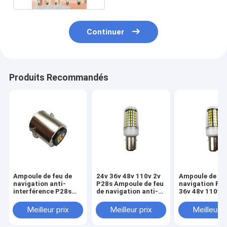
Continuer
Produits Recommandés
Ampoule de feu de
24v 36v 48v 110v 2v
Ampoule de fe
navigation anti-
P28s Ampoule de feu
navigation P2
interférence P28s
de navigation anti-
36v 48v 110v 2
24v 36v 48v 110v 2v
interférence
interférence
Meilleur prix
Meilleur prix
Meilleur p