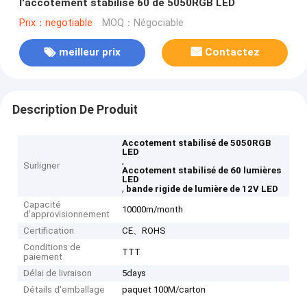
l'accotement stabilisé 60 de 5050RGB LED
Prix：negotiable
MOQ：Négociable
meilleur prix
Contactez
Description De Produit
Accotement stabilisé de 5050RGB
LED
,
Surligner
Accotement stabilisé de 60 lumières
LED
,
bande rigide de lumière de 12V LED
Capacité
10000m/month
d'approvisionnement
Certification
CE、ROHS
Conditions de
TTT
paiement
Délai de livraison
5days
Détails d'emballage
paquet 100M/carton