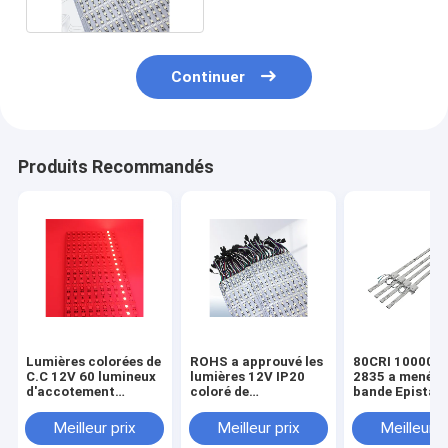
Continuer
Produits Recommandés
Lumières colorées de
ROHS a approuvé les
80CRI 10000K
C.C 12V 60 lumineux
lumières 12V IP20
2835 a mené l
d'accotement
coloré de
bande Epistar
stabilisé de la
l'accotement
correction 5050RGB
stabilisé 60 de LED
Meilleur prix
Meilleur prix
Meilleur p
LED
non imperméables