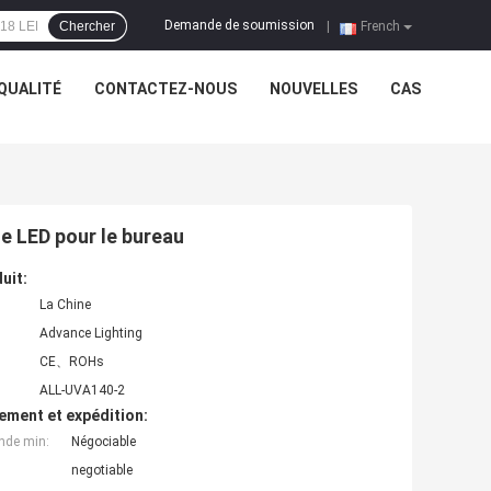
Demande de soumission
Chercher
|
French
QUALITÉ
CONTACTEZ-NOUS
NOUVELLES
CAS
de LED pour le bureau
uit:
La Chine
Advance Lighting
CE、ROHs
ALL-UVA140-2
ement et expédition:
nde min:
Négociable
negotiable