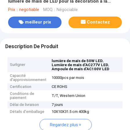
lumière de maïs de LED pour la décoration à la
maison
Prix：negotiable
MOQ：Négociable
meilleur prix
Contactez
Description De Produit
,
lumière de maïs de 50W LED
Surligner
,
Lumière de maïs d'AC277V LED
Ampoule de maïs d'AC100V LED
Capacité
10000pcs par mois
d'approvisionnement
Certification
CE ROHS
Conditions de
T/T, Western Union
paiement
Délai de livraison
7 jours
Détails d'emballage
10X10X31.5 cm 400kg
Regardez plus