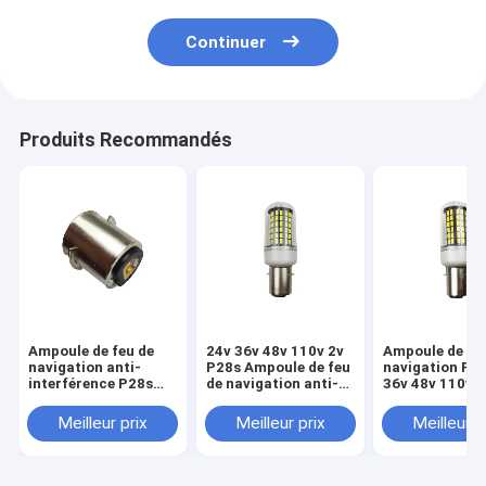
Continuer
Produits Recommandés
Ampoule de feu de
24v 36v 48v 110v 2v
Ampoule de fe
navigation anti-
P28s Ampoule de feu
navigation P2
interférence P28s
de navigation anti-
36v 48v 110v 2
24v 36v 48v 110v 2v
interférence
interférence
Meilleur prix
Meilleur prix
Meilleur p