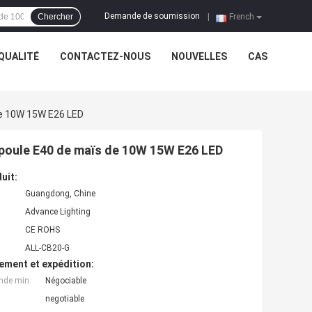
Demande de soumission
Chercher
|
French
QUALITÉ
CONTACTEZ-NOUS
NOUVELLES
CAS
De 10W 15W E26 LED
ampoule E40 de maïs de 10W 15W E26 LED
uit:
Guangdong, Chine
Advance Lighting
CE ROHS
ALL-CB20-G
ement et expédition:
nde min:
Négociable
negotiable