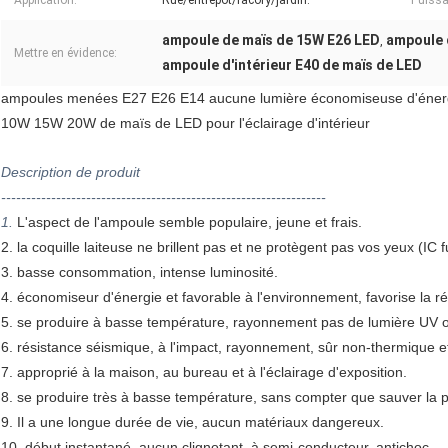
Application:
Rue/entrepôt/facory/jardin.
Puissa
ampoule de maïs de 15W E26 LED
ampoule 
,
Mettre en évidence:
ampoule d'intérieur E40 de maïs de LED
ampoules menées E27 E26 E14 aucune lumière économiseuse d'énerg
10W 15W 20W de maïs de LED pour l'éclairage d'intérieur
Description de produit
-----------------------------------------------------------------
1.
L'aspect de l'ampoule semble populaire, jeune et frais.
2. la coquille laiteuse ne brillent pas et ne protègent pas vos yeux (IC f
3. basse consommation, intense luminosité.
4. économiseur d'énergie et favorable à l'environnement, favorise la réu
5. se produire à basse température, rayonnement pas de lumière UV o
6. résistance séismique, à l'impact, rayonnement, sûr non-thermique et 
7. approprié à la maison, au bureau et à l'éclairage d'exposition.
8. se produire très à basse température, sans compter que sauver la 
9. Il a une longue durée de vie, aucun matériaux dangereux.
10. début instantané, aucun clignotant. à semi-conducteur, antichoc.