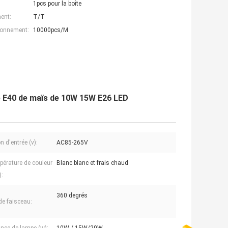
1pcs pour la boîte
ent:
T/T
ionnement:
10000pcs/M
le E40 de maïs de 10W 15W E26 LED
 d'entrée (v):
AC85-265V
pérature de couleur
Blanc blanc et frais chaud
):
360 degrés
de faisceau: