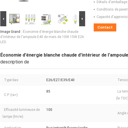
Détails d'emballage:
Conditions de paiem
Capacité d'approvis
Contact
Image Grand :
Économie d'énergie blanche chaude
d'intérieur de l'ampoule E40 de maïs de 10W 15W E26
LED
Économie d'énergie blanche chaude d'intérieur de l'ampou
description de
Type bas:
E26/E27/E39/E40
Tension
85
La tem
C.P. (ra>):
(le TDC
Efficacité lumineuse de
100
Angle 
lampe (lm/w):