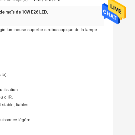
nce de lampe (w):
10W / 15W/20W
de maïs de 10W E26 LED
,
ie lumineuse superbe stroboscopique de la lampe
uté).
tilisation.
u d'IR.
stable, fiables.
puissance légère.