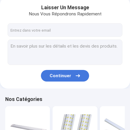
Laisser Un Message
Nous Vous Répondrons Rapidement
Continuer
Maison
Nos Catégories
Produits
Au sujet de nous