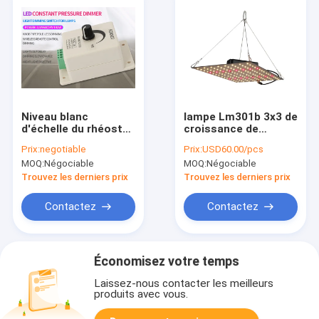
Niveau blanc
lampe Lm301b 3x3 de
d'échelle du rhéostat
croissance de
256 de l'ABS en
plantes de 3500K LED
Prix:
negotiable
Prix:
USD60.00/pcs
plastique DC12v 8a
menée pour élever la
MOQ:
Négociable
MOQ:
Négociable
LED de la CE
poubelle supérieure
du kit 128 de tente
Trouvez les derniers prix
Trouvez les derniers prix
Contactez
Contactez
Économisez votre temps
Laissez-nous contacter les meilleurs
produits avec vous.