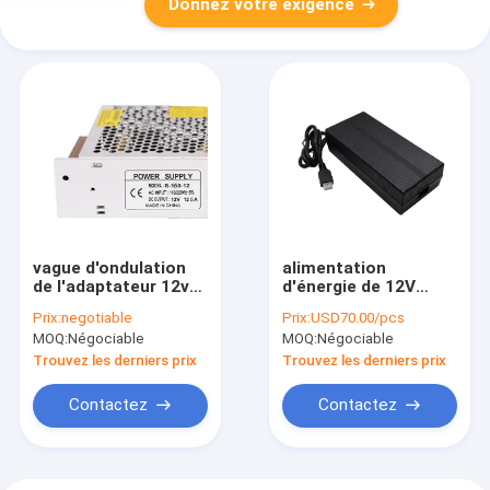
Donnez votre exigence
vague d'ondulation
alimentation
de l'adaptateur 12v
d'énergie de 12V
2,5 A d'alimentation
20.2A Constant
Prix:
negotiable
Prix:
USD70.00/pcs
d'énergie de 150W
Voltage LED
MOQ:
Négociable
MOQ:
Négociable
Constant Voltage
233*108*64mm
LED
Trouvez les derniers prix
Trouvez les derniers prix
Contactez
Contactez