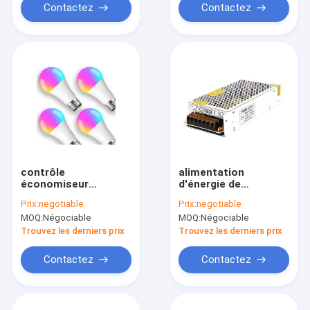
Contactez
Contactez
contrôle
alimentation
économiseur
d'énergie de
d'énergie de WiFi
télévision en circuit
Prix:
negotiable
Prix:
negotiable
d'ampoule de 900lm
fermé de
MOQ:
Négociable
MOQ:
Négociable
LED
l'alimentation
d'énergie de 180W
Trouvez les derniers prix
Trouvez les derniers prix
Constant Voltage
LED 15A 7.5A
Contactez
Contactez