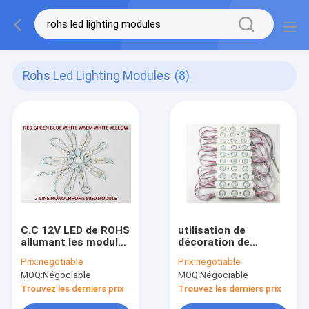
Rohs Led Lighting Modules
(8)
C.C 12V LED de ROHS
utilisation de
allumant les modules
décoration de
SMD5050 75*12 SMD
maison de la durée
Prix:
negotiable
Prix:
negotiable
époxyde
de vie 50000h du
MOQ:
Négociable
MOQ:
Négociable
module menée par
Ip67 2835 de 150mm
Trouvez les derniers prix
Trouvez les derniers prix
DC12V