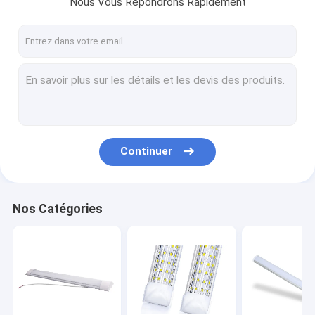
Nous Vous Répondrons Rapidement
Visite d'usine
Contrôle de qualité
Contactez-nous
Nouvelles
Cas
Continuer
Lumières du ménage LED
Nos Catégories
Lumière intégrée de tube de LED
Lumière d'épi de maïs de LED
Lumières de bande flexibles de LED