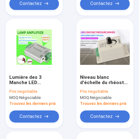
Contactez
Contactez
Lumière des 3
Niveau blanc
Manche LED
d'échelle du rhéostat
obscurcissant le
256 de l'ABS en
Prix:
negotiable
Prix:
negotiable
commutateur
plastique DC12v 8a
MOQ:
Négociable
MOQ:
Négociable
LED de la CE
Trouvez les derniers prix
Trouvez les derniers prix
Contactez
Contactez