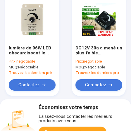
lumière de 96W LED
DC12V 30a a mené un
obscurcissant le
plus faible
commutateur
commutateur
Prix:
negotiable
Prix:
negotiable
DESSUS OUTRE de la
88*63*25mm de
MOQ:
Négociable
MOQ:
Négociable
Manche menée par
puissance élevée la 1
PWM du rhéostat 1
Manche
Trouvez les derniers prix
Trouvez les derniers prix
Contactez
Contactez
Économisez votre temps
Laissez-nous contacter les meilleurs
produits avec vous.