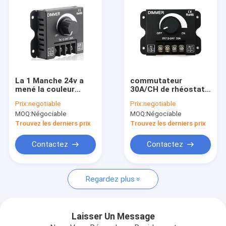
La 1 Manche 24v a
commutateur
mené la couleur
30A/CH de rhéostat
simple du contrôleur
de contrôle de phase
Prix:
negotiable
Prix:
negotiable
L65*W63*H35mm
du triac 360W pour le
MOQ:
Négociable
MOQ:
Négociable
rebord arrière
principal
Trouvez les derniers prix
Trouvez les derniers prix
Contactez
Contactez
Maison
Regardez plus
Produits
Au sujet de nous
Laisser Un Message