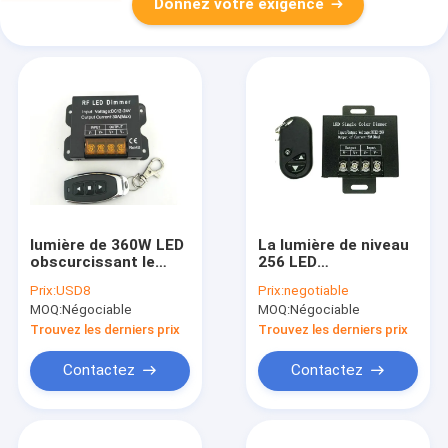
Donnez votre exigence
lumière de 360W LED
La lumière de niveau
obscurcissant le
256 LED
rhéostat 12v 30a du
obscurcissant le
Prix:
USD8
Prix:
negotiable
niveau 256 du
commutateur 20A a
MOQ:
Négociable
MOQ:
Négociable
commutateur PWM
mené le rhéostat
simple de couleur
Trouvez les derniers prix
Trouvez les derniers prix
Contactez
Contactez