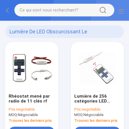
Lumière De LED Obscurcissant Le
Commutateur
(27)
Rhéostat mené par
Lumière de 256
radio de 11 clés rf
catégories LED
obscurcissant le
Prix:
negotiable
Prix:
negotiable
commutateur
MOQ:
Négociable
MOQ:
Négociable
Trouvez les derniers prix
Trouvez les derniers prix