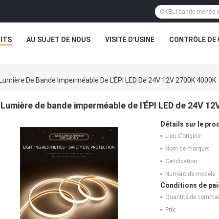
ITS
AU SUJET DE NOUS
VISITE D'USINE
CONTRÔLE DE 
Lumière De Bande Imperméable De L'ÉPI LED De 24V 12V 2700K 4000K
Lumière de bande imperméable de l'ÉPI LED de 24V 1
Détails sur le prod
Lieu d'origine:
Nom de marque:
Certification:
Numéro de modèle:
Conditions de pai
Quantité de comma
Prix: