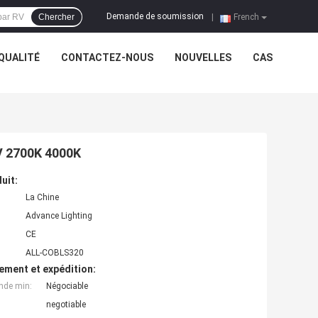
Demande de soumission
Chercher
|
French
QUALITÉ
CONTACTEZ-NOUS
NOUVELLES
CAS
2V 2700K 4000K
uit:
La Chine
Advance Lighting
CE
ALL-COBLS320
ement et expédition:
nde min:
Négociable
negotiable