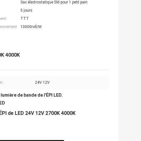
Sac électrostatique 5M pour 1 petit pain
5 jours
ent:
TTT
ionnement:
10000roll/M
0K 4000K
n:
24V 12V
lumière de bande de l'ÉPI LED
,
LED
d'ÉPI de LED 24V 12V 2700K 4000K