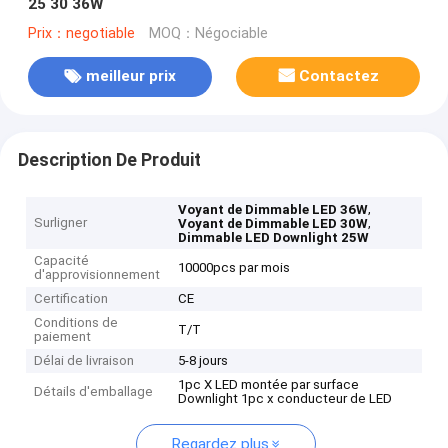
25 30 36W
Prix：negotiable
MOQ：Négociable
meilleur prix
Contactez
Description De Produit
,
Voyant de Dimmable LED 36W
Surligner
,
Voyant de Dimmable LED 30W
Dimmable LED Downlight 25W
Capacité
10000pcs par mois
d'approvisionnement
Certification
CE
Conditions de
T/T
paiement
Délai de livraison
5-8 jours
1pc X LED montée par surface
Détails d'emballage
Downlight 1pc x conducteur de LED
Regardez plus