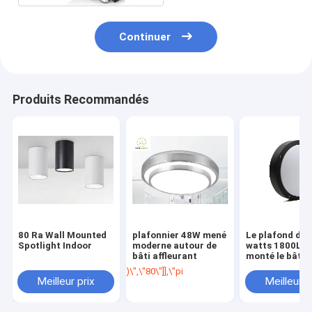
Continuer
Produits Recommandés
80 Ra Wall Mounted
plafonnier 48W mené
Le plafond de 
Spotlight Indoor
moderne autour de
watts 1800LM
bâti affleurant
monté le bâti
affleurant men
)\",\"80\"]],\"picurl\":\"\\/photo\\/pd353924
cercle simple 
Meilleur prix
Meilleur p
lumières 275
LED