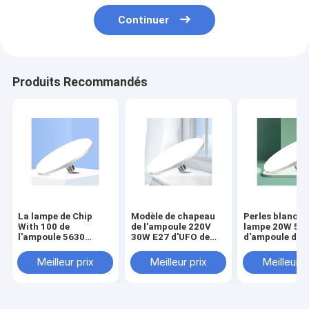
Continuer
Produits Recommandés
La lampe de Chip
Modèle de chapeau
Perles blanche
With 100 de
de l'ampoule 220V
lampe 20W 50
l'ampoule 5630
30W E27 d'UFO de
d'ampoule d'U
d'UFO de la stalle
l'ampoule 220V 30W
de stalle de ga
40W LED perle
E27 de décrochage
de point culmi
Meilleur prix
Meilleur prix
Meilleur p
économiseur
de prévention
d'énergie