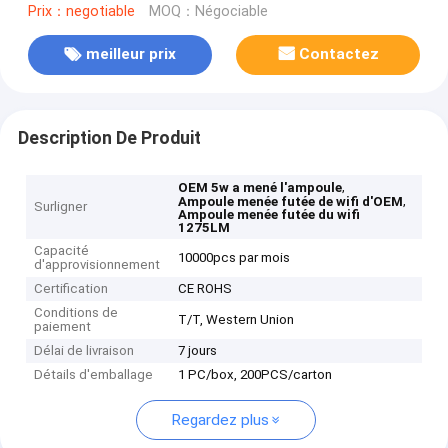
Prix：negotiable
MOQ：Négociable
meilleur prix
Contactez
Description De Produit
,
OEM 5w a mené l'ampoule
,
Ampoule menée futée de wifi d'OEM
Surligner
Ampoule menée futée du wifi
1275LM
Capacité
10000pcs par mois
d'approvisionnement
Certification
CE ROHS
Conditions de
T/T, Western Union
paiement
Délai de livraison
7 jours
Détails d'emballage
1 PC/box, 200PCS/carton
Regardez plus