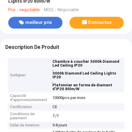
Lights IP20 80lm/W
Prix：negotiable
MOQ：Négociable
meilleur prix
Contactez
Description De Produit
Chambre à coucher 3000k Diamond
Led Ceiling IP20
,
3000k Diamond Led Ceiling Lights
Surligner
IP20
,
Plafonnier en forme de diamant
d'IP20 80lm/W
Capacité
10000pcs par mois
d'approvisionnement
Certification
CE
Conditions de
T/T
paiement
Délai de livraison
5-8 jours