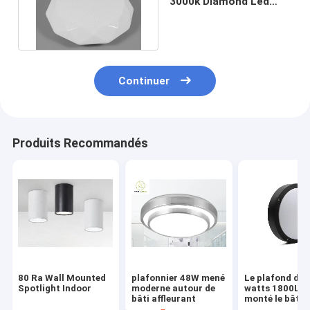
3000k Diamond Led
Ceiling Lights IP20
80lm/W
Continuer
Produits Recommandés
80 Ra Wall Mounted
plafonnier 48W mené
Le plafond de 
Spotlight Indoor
moderne autour de
watts 1800LM
bâti affleurant
monté le bâti
affleurant men