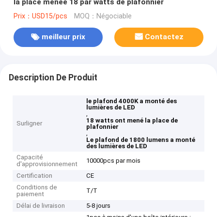
la place menée 18 par watts de plafonnier
Prix：USD15/pcs
MOQ：Négociable
meilleur prix
Contactez
Description De Produit
le plafond 4000K a monté des
lumières de LED
,
18 watts ont mené la place de
Surligner
plafonnier
,
Le plafond de 1800 lumens a monté
des lumières de LED
Capacité
10000pcs par mois
d'approvisionnement
Certification
CE
Conditions de
T/T
paiement
Délai de livraison
5-8 jours