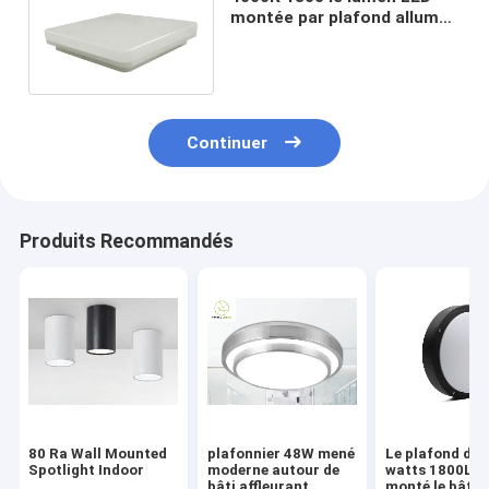
montée par plafond allume
la place menée 18 par watts
de plafonnier
Continuer
Produits Recommandés
80 Ra Wall Mounted
plafonnier 48W mené
Le plafond de 
Spotlight Indoor
moderne autour de
watts 1800LM
bâti affleurant
monté le bâti