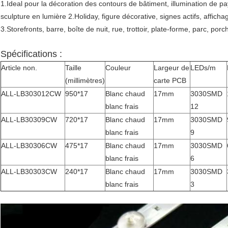
1.Ideal pour la décoration des contours de bâtiment, illumination de
sculpture en lumière 2.Holiday, figure décorative, signes actifs, affich
3.Storefronts, barre, boîte de nuit, rue, trottoir, plate-forme, parc, porc
Spécifications :
Article non.
Taille
Couleur
Largeur de
LEDs/m
(millimètres)
carte PCB
ALL-LB303012CW
950*17
Blanc chaud
17mm
3030SMD
blanc frais
12
ALL-LB30309CW
720*17
Blanc chaud
17mm
3030SMD
blanc frais
9
ALL-LB30306CW
475*17
Blanc chaud
17mm
3030SMD
blanc frais
6
ALL-LB30303CW
240*17
Blanc chaud
17mm
3030SMD
blanc frais
3