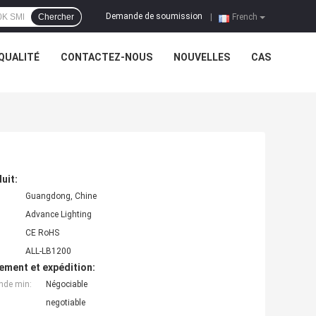
Demande de soumission
Chercher
|
French
QUALITÉ
CONTACTEZ-NOUS
NOUVELLES
CAS
uit:
Guangdong, Chine
Advance Lighting
CE RoHS
ALL-LB1200
ement et expédition:
nde min:
Négociable
negotiable