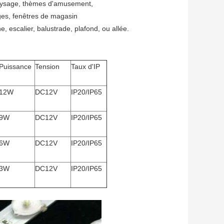
 paysage, thèmes d'amusement,
ages, fenêtres de magasin
he, escalier, balustrade, plafond, ou allée.
Puissance
Tension
Taux d'IP
12W
DC12V
IP20/IP65
9W
DC12V
IP20/IP65
6W
DC12V
IP20/IP65
3W
DC12V
IP20/IP65