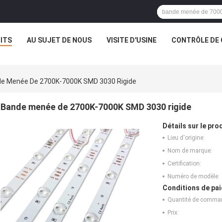
ITS
AU SUJET DE NOUS
VISITE D'USINE
CONTRÔLE DE 
e Menée De 2700K-7000K SMD 3030 Rigide
Bande menée de 2700K-7000K SMD 3030 rigide
Détails sur le prod
Lieu d'origine:
Nom de marque:
Certification:
Numéro de modèle:
Conditions de pai
Quantité de comma
Prix: