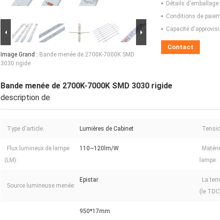
Détails d'emballage:
Conditions de paiem
Capacité d'approvis
Contact
Image Grand :
Bande menée de 2700K-7000K SMD
3030 rigide
Bande menée de 2700K-7000K SMD 3030 rigide
description de
Type d'article:
Lumières de Cabinet
Tension
Flux lumineux de lampe
110~120lm/W
Matéri
(LM):
lampe:
Epistar
La tem
Source lumineuse menée:
(le TDC
950*17mm