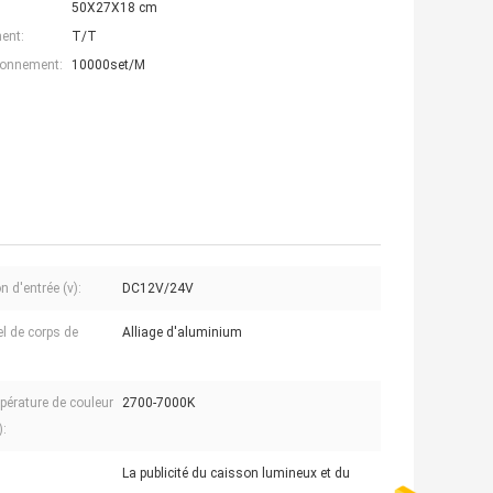
50X27X18 cm
ent:
T/T
ionnement:
10000set/M
 d'entrée (v):
DC12V/24V
el de corps de
Alliage d'aluminium
pérature de couleur
2700-7000K
):
La publicité du caisson lumineux et du