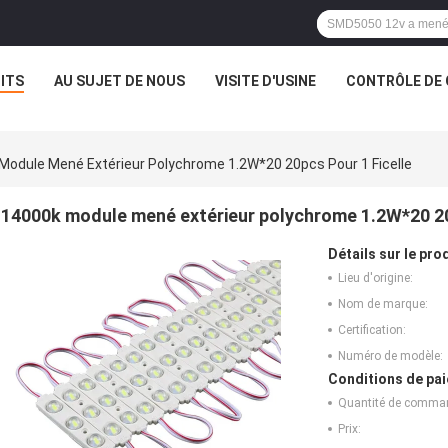
ITS
AU SUJET DE NOUS
VISITE D'USINE
CONTRÔLE DE 
Module Mené Extérieur Polychrome 1.2W*20 20pcs Pour 1 Ficelle
14000k module mené extérieur polychrome 1.2W*20 20p
Détails sur le prod
Lieu d'origine:
Nom de marque:
Certification:
Numéro de modèle:
Conditions de pai
Quantité de comma
Prix: