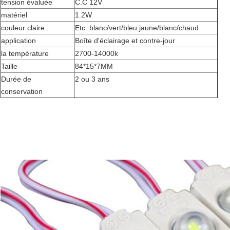
tension évaluée
C.C 12V
matériel
1.2W
couleur claire
Etc. blanc/vert/bleu jaune/blanc/chaud
application
Boîte d'éclairage et contre-jour
la température
2700-14000k
Taille
84*15*7MM
Durée de 
2 ou 3 ans
conservation