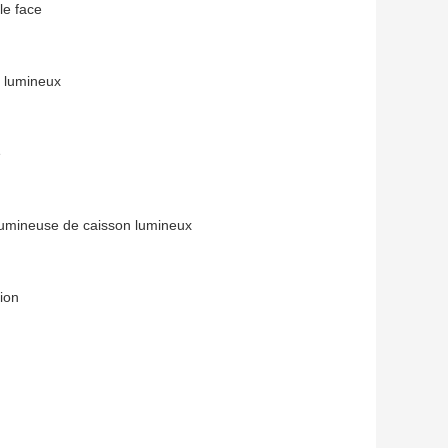
le face
n lumineux
e
 lumineuse de caisson lumineux
tion