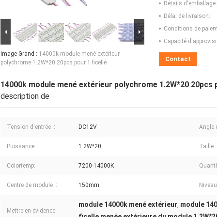
Détails d'emballage:
Délai de livraison:
Conditions de paiem
Capacité d'approvis
Image Grand :
14000k module mené extérieur
Contact
polychrome 1.2W*20 20pcs pour 1 ficelle
14000k module mené extérieur polychrome 1.2W*20 20pcs po
description de
Tension d'entrée ::
DC12V
Angle d
Puissance ::
1.2W*20
Taille :
Colortemp:
7200-14000K
Quanti
Centre de module ::
150mm
Niveau 
module 14000k mené extérieur
module 14
,
Mettre en évidence:
ficelle menée extérieure du module 1.2W*2