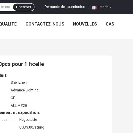
Demande de soumission
Chercher
|
French
QUALITÉ
CONTACTEZ-NOUS
NOUVELLES
CAS
cs pour 1 ficelle
uit:
Shenzhen
Advance Lighting
CE
ALL-MZ20
ement et expédition:
nde min:
Négociable
USD3.00/string