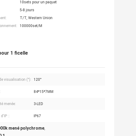
10sets pour un paquet
5-8 jours
ent:
T/T, Western Union
ionnement:
100000set/M
ur 1 ficelle
e visualisation (°):
120°
:
84*15*7MM
té menée:
3-LED
d'IP ::
IP67
000k mené polychrome
,
0 1