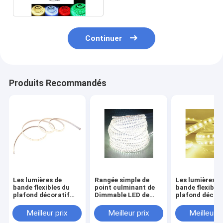
Continuer
Produits Recommandés
Les lumières de
Rangée simple de
Les lumières d
bande flexibles du
point culminant de
bande flexible
plafond décoratif
Dimmable LED de
plafond décora
LED
bande de perles
LED
imperméabilisent
extérieures des
imperméabilis
Meilleur prix
Meilleur prix
Meilleur p
180 perles 11W
lumières 108
180 perles 11