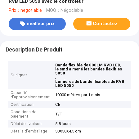
RVB LED 5050 avec le contrôleur
Prix：negotiable
MOQ：Négociable
meilleur prix
Contactez
Description De Produit
,
Bande flexible de 800LM RVB LED
le smd a mené les bandes flexibles
5050
Surligner
,
Lumières de bande flexibles de RVB
LED 5050
Capacité
10000 mètres par 1 mois
d'approvisionnement
Certification
CE
Conditions de
T/T
paiement
Délai de livraison
5-8 jours
Détails d'emballage
30X30X4.5 cm