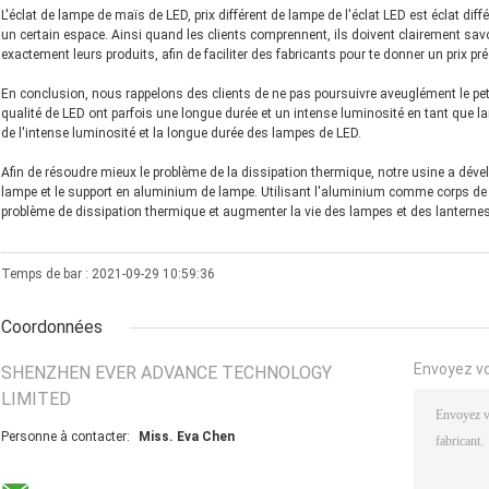
L'éclat de lampe de maïs de LED, prix différent de lampe de l'éclat LED est éclat diffé
un certain espace. Ainsi quand les clients comprennent, ils doivent clairement savoir
exactement leurs produits, afin de faciliter des fabricants pour te donner un prix pré
En conclusion, nous rappelons des clients de ne pas poursuivre aveuglément le pe
qualité de LED ont parfois une longue durée et un intense luminosité en tant que la
de l'intense luminosité et la longue durée des lampes de LED.
Afin de résoudre mieux le problème de la dissipation thermique, notre usine a dév
lampe et le support en aluminium de lampe. Utilisant l'aluminium comme corps de l
problème de dissipation thermique et augmenter la vie des lampes et des lanternes
Temps de bar : 2021-09-29 10:59:36
Coordonnées
Envoyez v
SHENZHEN EVER ADVANCE TECHNOLOGY
LIMITED
Personne à contacter:
Miss. Eva Chen