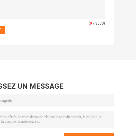
(
0
/ 3000)
SSEZ UN MESSAGE