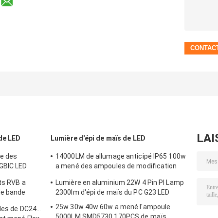
LAI
 de LED
Lumière d'épi de maïs de LED
le des
14000LM de allumage anticipé IP65 100w
GBIC LED
a mené des ampoules de modification
d'épi de maïs anti-déflagrantes
lts RVB a
Lumière en aluminium 22W 4 Pin Pl Lamp
de bande
2300lm d'épi de maïs du PC G23 LED
25w 30w 40w 60w a mené l'ampoule
bles de DC24V
5000LM SMD5730 170PCS de maïs