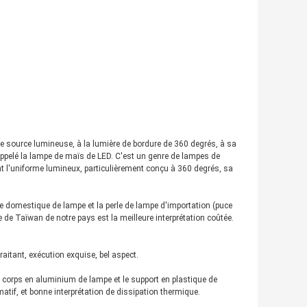
e source lumineuse, à la lumière de bordure de 360 degrés, à sa
 appelé la lampe de maïs de LED. C'est un genre de lampes de
 l'uniforme lumineux, particulièrement conçu à 360 degrés, sa
le domestique de lampe et la perle de lampe d'importation (puce
 de Taïwan de notre pays est la meilleure interprétation coûtée.
aitant, exécution exquise, bel aspect.
e corps en aluminium de lampe et le support en plastique de
if, et bonne interprétation de dissipation thermique.