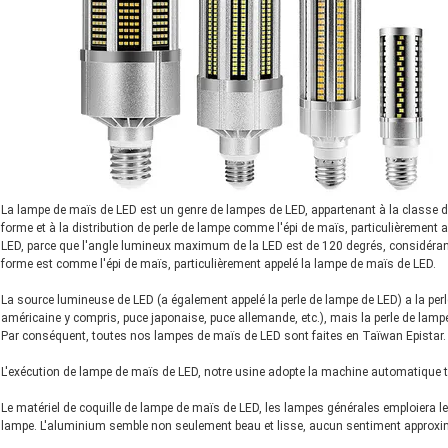
La lampe de maïs de LED est un genre de lampes de LED, appartenant à la classe d
forme et à la distribution de perle de lampe comme l'épi de maïs, particulièrement
LED, parce que l'angle lumineux maximum de la LED est de 120 degrés, considérant
forme est comme l'épi de maïs, particulièrement appelé la lampe de maïs de LED.
La source lumineuse de LED (a également appelé la perle de lampe de LED) a la per
américaine y compris, puce japonaise, puce allemande, etc.), mais la perle de lampe
Par conséquent, toutes nos lampes de maïs de LED sont faites en Taïwan Epistar.
L'exécution de lampe de maïs de LED, notre usine adopte la machine automatique tr
Le matériel de coquille de lampe de maïs de LED, les lampes générales emploiera l
lampe. L'aluminium semble non seulement beau et lisse, aucun sentiment approximat