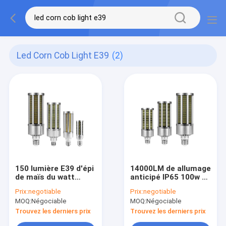
Led Corn Cob Light E39
(2)
150 lumière E39 d'épi
14000LM de allumage
de maïs du watt
anticipé IP65 100w a
100W LED
mené des ampoules
Prix:
negotiable
Prix:
negotiable
de modification d'épi
MOQ:
Négociable
MOQ:
Négociable
de maïs anti-
déflagrantes
Trouvez les derniers prix
Trouvez les derniers prix