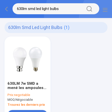
630lm Smd Led Light Bulbs
(1)
630LM 7w SMD a
mené les ampoules
éclairage d'intérieur
Prix:
negotiable
de 270 degrés
MOQ:
Négociable
Trouvez les derniers prix