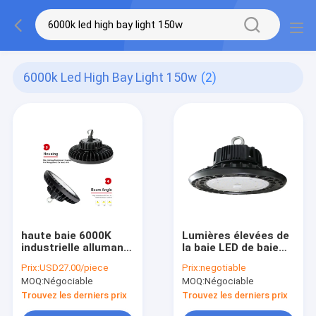
6000k Led High Bay Light 150w
(2)
haute baie 6000K
Lumières élevées de
industrielle allumant
la baie LED de baie
150w 140lm/W 60 90
d'IP65 LED de rond
Prix:
USD27.00/piece
Prix:
negotiable
120 degrés de
élevé de la lampe
MOQ:
Négociable
MOQ:
Négociable
facultatifs
130lm/W
Trouvez les derniers prix
Trouvez les derniers prix