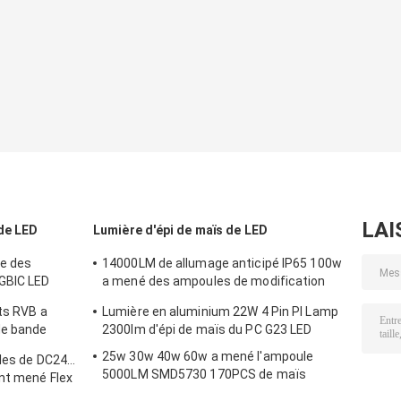
LAI
 de LED
Lumière d'épi de maïs de LED
le des
14000LM de allumage anticipé IP65 100w
GBIC LED
a mené des ampoules de modification
d'épi de maïs anti-déflagrantes
lts RVB a
Lumière en aluminium 22W 4 Pin Pl Lamp
de bande
2300lm d'épi de maïs du PC G23 LED
25w 30w 40w 60w a mené l'ampoule
bles de DC24V
5000LM SMD5730 170PCS de maïs
nt mené Flex