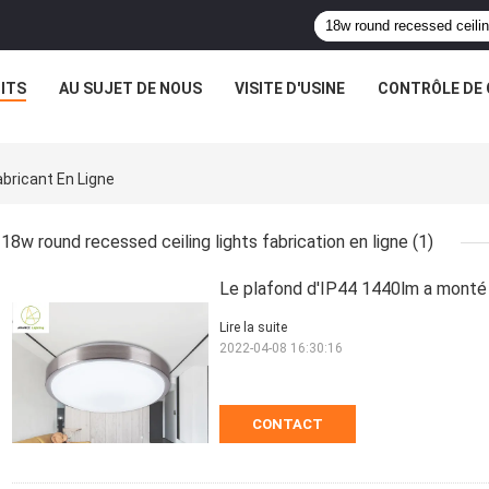
ITS
AU SUJET DE NOUS
VISITE D'USINE
CONTRÔLE DE 
bricant En Ligne
18w round recessed ceiling lights fabrication en ligne
(1)
Le plafond d'IP44 1440lm a monté
Lire la suite
2022-04-08 16:30:16
CONTACT