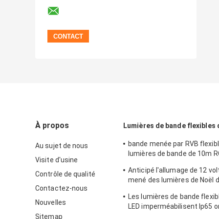
À propos
Lumières de bande flexibles
bande menée par RVB flexib
Au sujet de nous
lumières de bande de 10m R
Visite d'usine
600Pcs 10 mètres
Anticipé l'allumage de 12 vo
Contrôle de qualité
mené des lumières de Noël 
Contactez-nous
720LM/M Indoor Outdoor
Les lumières de bande flexi
Nouvelles
LED imperméabilisent Ip65 o
Strip
Sitemap